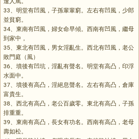
逢人罵。
33、明堂有凹風，子孫輩輩窮。左右有凹風，少郎
並貧窮。
34、東南有凹風，婦女命早傾。西南有凹風，繼母
到家中，
35、東北有凹風，男女淫亂生。西北有凹風，老公
敗門庭（風）
36、墳後有凹坑，淫亂有聲名。明堂有高凸，印浮
水面中。
37、墳後有高凸，淫絕息聲名。左右有高凸，倉庫
富貴生。
38、西北有高凸，老公百歲零。東北有高凸，子孫
排重重。
39、東南有高凸，長女有功名。西南有高凸，老母
壽如松。