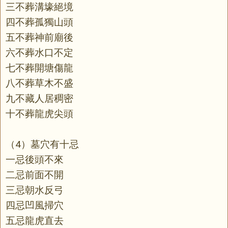
三不葬溝壕絕境
四不葬孤獨山頭
五不葬神前廟後
六不葬水口不定
七不葬開塘傷龍
八不葬草木不盛
九不藏人居稠密
十不葬龍虎尖頭
（4）墓穴有十忌
一忌後頭不來
二忌前面不開
三忌朝水反弓
四忌凹風掃穴
五忌龍虎直去