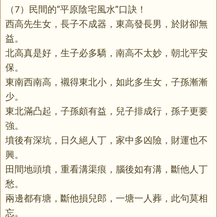
（7）民間的“平原陰宅風水”口訣！
西高先生女，長子不成器，東高發長男，於財卻無
益。
北高真是好，生子必多驕，南高不太妙，朝北平安
保。
東南西南高，襯得東北小，如此多生女，子孫漸漸
少。
東北滿凸起，子孫頗有益，兒子排成行，孫子更要
強。
墳後有深坑，日久絕人丁，家中多凶險，財運也不
興。
田間地頭墳，重看溝渠痕，腦後如有溝，斷他人丁
愁。
兩邊都有塘，斷他損兒郎，一塘一人葬，此句莫相
忘。