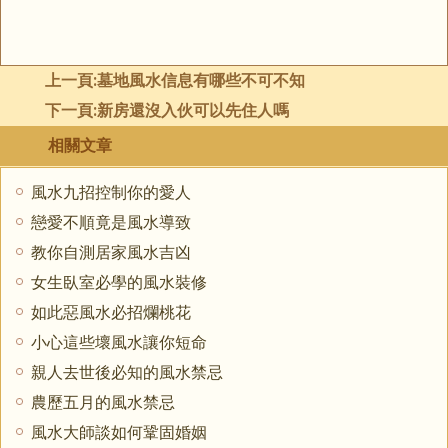
上一頁:
墓地風水信息有哪些不可不知
下一頁:
新房還沒入伙可以先住人嗎
相關文章
風水九招控制你的愛人
戀愛不順竟是風水導致
教你自測居家風水吉凶
女生臥室必學的風水裝修
如此惡風水必招爛桃花
小心這些壞風水讓你短命
親人去世後必知的風水禁忌
農歷五月的風水禁忌
風水大師談如何鞏固婚姻