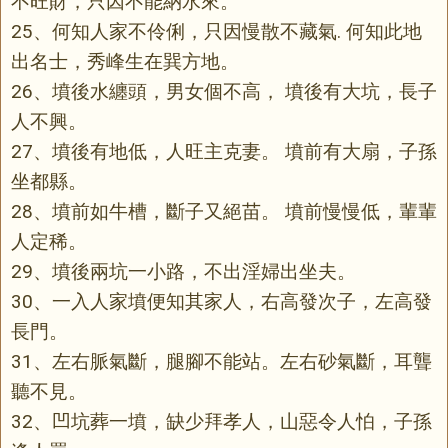
不旺財，只因不能納水來。
25、何知人家不伶俐，只因慢散不藏氣. 何知此地
出名士，秀峰生在巽方地。
26、墳後水纏頭，男女個不高， 墳後有大坑，長子
人不興。
27、墳後有地低，人旺主克妻。 墳前有大扇，子孫
坐都縣。
28、墳前如牛槽，斷子又絕苗。 墳前慢慢低，輩輩
人定稀。
29、墳後兩坑一小路，不出淫婦出坐夫。
30、一入人家墳便知其家人，右高發次子，左高發
長門。
31、左右脈氣斷，腿腳不能站。左右砂氣斷，耳聾
聽不見。
32、凹坑葬一墳，缺少拜孝人，山惡令人怕，子孫