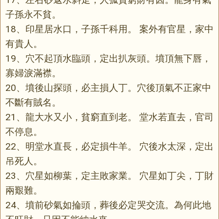
子孫永不貧。
18、印星居水口，子孫千科用。 案外有官星，家中
有貴人。
19、穴不起頂水臨頭，定出扒灰頭。墳頂無下唇，
寡婦淚滿襟。
20、墳後山探頭，必主損人丁。穴後頂氣不正家中
不斷有賊名。
21、龍大水又小，貧窮直到老。 堂水若直去，官司
不停息。
22、明堂水直長，必定損牛羊。 穴後水太深，定出
吊死人。
23、穴星如柳葉，定主敗家業。 穴星如丁尖，丁財
兩艱難。
24、墳前砂氣如掄頭，葬後必定哭交流。為何此地