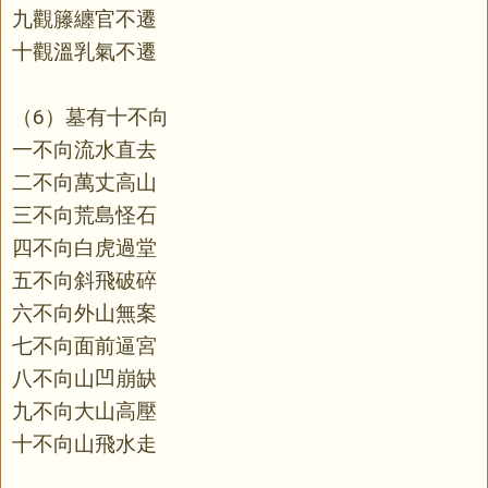
九觀籐纏官不遷
十觀溫乳氣不遷
（6）墓有十不向
一不向流水直去
二不向萬丈高山
三不向荒島怪石
四不向白虎過堂
五不向斜飛破碎
六不向外山無案
七不向面前逼宮
八不向山凹崩缺
九不向大山高壓
十不向山飛水走