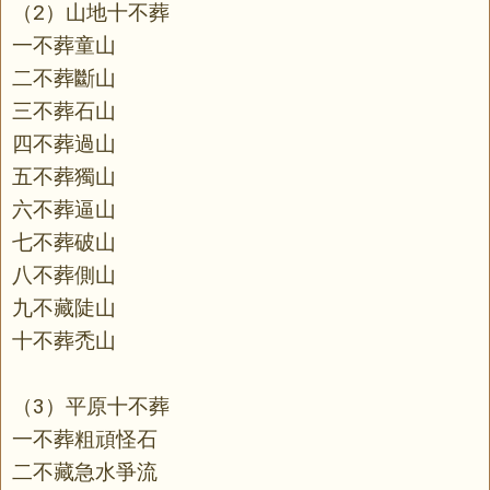
（2）山地十不葬
一不葬童山
二不葬斷山
三不葬石山
四不葬過山
五不葬獨山
六不葬逼山
七不葬破山
八不葬側山
九不藏陡山
十不葬禿山
（3）平原十不葬
一不葬粗頑怪石
二不藏急水爭流