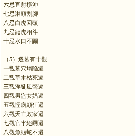
六忌直射橫沖
七忌淋頭割腳
八忌白虎回頭
九忌龍虎相斗
十忌水口不關
（5）遷墓有十觀
一觀墓穴塌陷遷
二觀草木枯死遷
三觀淫亂風聲遷
四觀男盜女娼遷
五觀怪病顛狂遷
六觀夭亡敗家遷
七觀官牢絕嗣遷
八觀魚龜蛇不遷