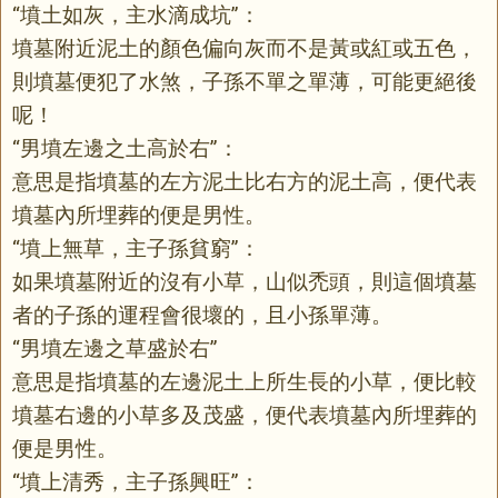
“墳土如灰，主水滴成坑”：
墳墓附近泥土的顏色偏向灰而不是黃或紅或五色，
則墳墓便犯了水煞，子孫不單之單薄，可能更絕後
呢！
“男墳左邊之土高於右”：
意思是指墳墓的左方泥土比右方的泥土高，便代表
墳墓內所埋葬的便是男性。
“墳上無草，主子孫貧窮”：
如果墳墓附近的沒有小草，山似禿頭，則這個墳墓
者的子孫的運程會很壞的，且小孫單薄。
“男墳左邊之草盛於右”
意思是指墳墓的左邊泥土上所生長的小草，便比較
墳墓右邊的小草多及茂盛，便代表墳墓內所埋葬的
便是男性。
“墳上清秀，主子孫興旺”：