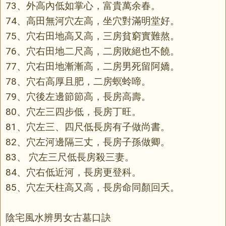
73、外高內低如掌心，富貴萬余春。
74、高田無河穴左高，坐穴對滿明堂好。
75、穴右田地高又高，三房貧窮實難熬。
76、穴右田地二尺高，二房敗絕也不饒。
77、穴右田地漸漸高，二房男死留阿嬌。
78、穴右高厚且肥，二房螟蛉啼。
79、穴後左邊節節高，長房高壽。
80、穴左三四步低，長房丁旺。
81、穴左三、四尺低長房有子做尚書。
82、穴左河邊隔三丈，長房子孫做卿。
83、 穴左三尺低長房殺三妻。
84、穴右低近河，長房更登科。
85、穴左天柱高又高，長房命同顏回夭。
陰宅風水辨男女古墓口訣