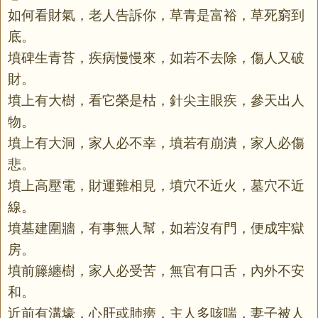
如何看財氣，老人告訴你，草青是富裕，草死窮到
底。
墳碑生青苔，疾病慢慢來，如若不去除，傷人又破
財。
墳上有大樹，看它榮是枯，針尖主眼疾，參天出人
物。
墳上有大洞，家人必不幸，墳若有崩潰，家人必傷
悲。
墳上高壓電，財運難相見，墳穴不近火，墓穴不近
線。
墳墓建圍牆，有事無人幫，如若沒有門，便成牢獄
房。
墳前籐纏樹，家人必受苦，無官有口舌，內外不安
和。
近前有溝壕，心肝或肺痨，主人多咳喘，妻子被人