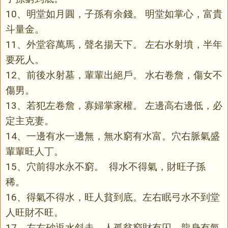
10、明堂如月圓，子孫有余錢。 明堂如掌心，富貴
斗量金。
11、外堂容萬馬，聲名揚天下。 左右水射墳，半年
要死人。
12、前後水射墓，輩輩出絕戶。 水右卷詹，傷女不
傷男。
13、若犯左卷詹，寡婦掌家權。 左邊高右邊低，必
定主克妻。
14、一邊有水一邊無，無水窮有水富。穴右脈氣盛
輩輩旺人丁。
15、穴前得水永不窮。 得水不得氣，財旺子孫
稀。
16、得氣不得水，旺人貧到底。左右眠弓水不到堂
人旺財不旺。
17、左右砂返水斜走，人孤貧窮財有囚。龍身有氣