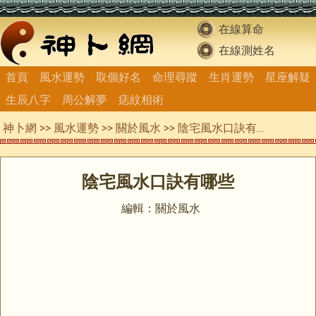
在線算命
在線測姓名
首頁
風水運勢
取個好名
命理尋蹤
生肖運勢
星座解疑
生辰八字
周公解夢
痣紋相術
神卜網
>>
風水運勢
>>
關於風水
>> 陰宅風水口訣有哪些
陰宅風水口訣有哪些
編輯：關於風水