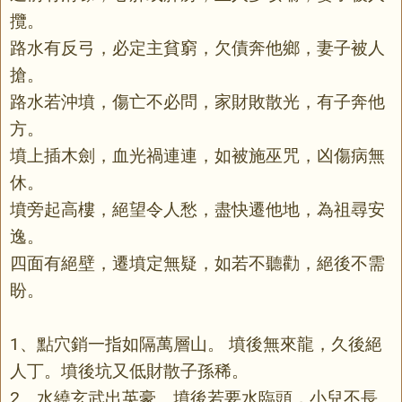
攬。
路水有反弓，必定主貧窮，欠債奔他鄉，妻子被人
搶。
路水若沖墳，傷亡不必問，家財敗散光，有子奔他
方。
墳上插木劍，血光禍連連，如被施巫咒，凶傷病無
休。
墳旁起高樓，絕望令人愁，盡快遷他地，為祖尋安
逸。
四面有絕壁，遷墳定無疑，如若不聽勸，絕後不需
盼。
1、點穴銷一指如隔萬層山。 墳後無來龍，久後絕
人丁。墳後坑又低財散子孫稀。
2、水繞玄武出英豪。墳後若要水臨頭，小兒不長