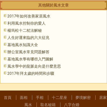
其他關於風水文章
2017年如何改善家居風水
利用風水控制你的愛人
楊筠松十二杖法解秘
人生好運來臨的六大征兆
墓地風水知識大全
辦公室風水常見問題解答
墓地風水學有哪些入門圖解
風水學中的龍脈走向是什麼意思
2017年拜太歲的時間和步驟
首頁
面相
手相
十二星座
夢境解密
居家
風水
取名秘籍
八字合婚