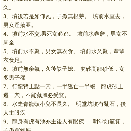
久。
3、墳後若是如仰瓦，子孫無根芽。 墳前水直去，
男女淫蕩匪。
4、墳前水不交,男死女必逃。 墳前水卷詹，男女不
周全。
5、墳前水不聚，男女無衣食。 墳前水又聚，輩輩
衣食足。
6、墳前無余氣，久後缺子媳。 虎砂高龍砂低，女
多男子稀。
7、行龍背上點一穴，一半逃亡一半絕。龍虎砂上
遷一穴，不能藏風必受貧。
8、水走青龍頭小兒不長久。 明堂坑坑有亂石，後
人主眼疾。
9、龍身有虎有池亦主後人有眼疾。 明堂如簸箕，
子孫窮到底。