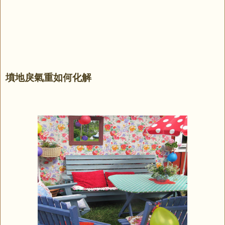
墳地戾氣重如何化解