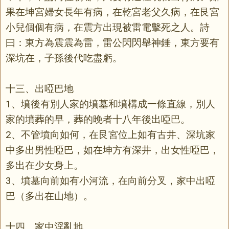
果在坤宮婦女長年有病，在乾宮老父久病，在艮宮
小兒個個有病，在震方出現被雷電擊死之人。詩
曰：東方為震震為雷，雷公閃閃舉神錘，東方要有
深坑在，子孫後代吃盡虧。
十三、出啞巴地
1、墳後有別人家的墳墓和墳構成一條直線，別人
家的墳葬的早，葬的晚者十八年後出啞巴。
2、不管墳向如何，在艮宮位上如有古井、深坑家
中多出男性啞巴，如在坤方有深井，出女性啞巴，
多出在少女身上。
3、墳墓向前如有小河流，在向前分叉，家中出啞
巴（多出在山地）。
十四、家中淫亂地