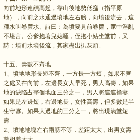
向前地形連續高起，靠山後地勢低窪（指平原
地），向前之水通過墳地左右膀，向墳後流去，這
種水叫卷廉水。詩曰：為墳要見前卷廉，家中淫亂
不堪言。公爹抱著兒媳睡，侄抱小姑坐堂前，又
詩：墳前水墳後流，其家盡出扒灰頭。
十五、壽數不齊地
1、墳地地形長短不齊，一方長一方短，如果不齊
之處又在向前，左邊長女人早死，男人高壽，如果
地的缺陷占整個地面三分之一，男人將連連換妻。
如果是左邊短，右邊地長，女性高壽，但多數是半
生守寡。如果大過地的三分之一，將出現滿堂短
壽。
2、墳地地塊左右兩膀不等，差距太大，出男女壽
數相差太大。