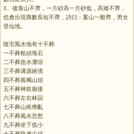
3、後靠山不齊，一方砂高一方砂低，高矮不齊，
也會出現壽數長短不齊，詩曰：案山一般齊，男女
登仙地。
陰宅風水地有十不葬
一不葬粗頑塊石
二不葬急水灘頭
三不葬溝源絕境
四不葬孤獨山頭
五不葬神前廟後
六不葬左右林囚
七不葬山崗缭亂
八不葬風水悲愁
九不葬坐下低小
十不葬龍虎尖頭