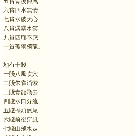
五貧背後仰風
六貧四水無情
七貧水破天心
八貧潺潺水笑
九貧四顧不應
十貧孤獨獨龍。
地有十賤
一賤八風吹穴
二賤朱雀消索
三賤青龍飛去
四賤水口分流
五賤擺頭翹尾
六賤前後穿風
七賤山飛水走