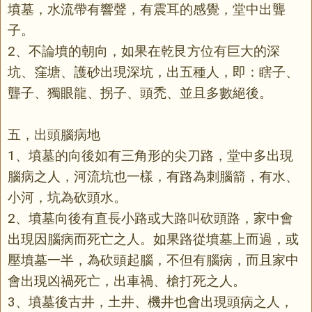
墳墓，水流帶有響聲，有震耳的感覺，堂中出聾
子。
2、不論墳的朝向，如果在乾艮方位有巨大的深
坑、窪塘、護砂出現深坑，出五種人，即：瞎子、
聾子、獨眼龍、拐子、頭禿、並且多數絕後。
五，出頭腦病地
1、墳墓的向後如有三角形的尖刀路，堂中多出現
腦病之人，河流坑也一樣，有路為刺腦箭，有水、
小河，坑為砍頭水。
2、墳墓向後有直長小路或大路叫砍頭路，家中會
出現因腦病而死亡之人。如果路從墳墓上而過，或
壓墳墓一半，為砍頭起腦，不但有腦病，而且家中
會出現凶禍死亡，出車禍、槍打死之人。
3、墳墓後古井，土井、機井也會出現頭病之人，