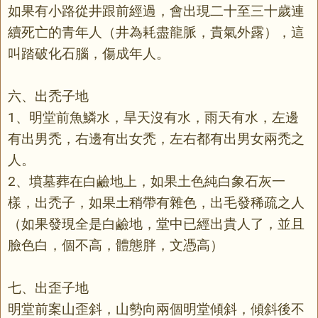
如果有小路從井跟前經過，會出現二十至三十歲連
續死亡的青年人（井為耗盡龍脈，貴氣外露），這
叫踏破化石腦，傷成年人。
六、出禿子地
1、明堂前魚鱗水，旱天沒有水，雨天有水，左邊
有出男禿，右邊有出女禿，左右都有出男女兩禿之
人。
2、墳墓葬在白鹼地上，如果土色純白象石灰一
樣，出禿子，如果土稍帶有雜色，出毛發稀疏之人
（如果發現全是白鹼地，堂中已經出貴人了，並且
臉色白，個不高，體態胖，文憑高）
七、出歪子地
明堂前案山歪斜，山勢向兩個明堂傾斜，傾斜後不