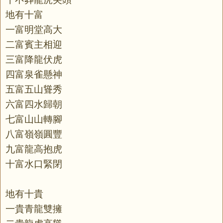
地有十富
一富明堂高大
二富賓主相迎
三富降龍伏虎
四富泉雀懸神
五富五山聳秀
六富四水歸朝
七富山山轉腳
八富嶺嶺圓豐
九富龍高抱虎
十富水口緊閉
地有十貴
一貴青龍雙擁