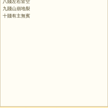
八賤左右皆空
九賤山崩地裂
十賤有主無賓