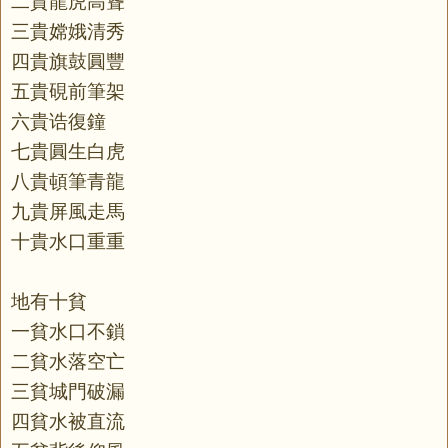
二貴龍虎高聳
三貴嫦娥清秀
四貴旗鼓圓豐
五貴硯前筆架
六貴诰復鐘
七貴圓生白虎
八貴頓筆青龍
九貴屏風走馬
十貴水口重重
地有十貧
一貧水口不鎖
二貧水落空亡
三貧城門破漏
四貧水被直流