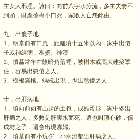
主女人邪淫。詩曰：向前八字水分流，多主夫妻不
到頭，財產蕩盡小口死，家敗人亡怨此由。
九、出傻子地
1、明堂前有口風，距離墳十五米以內，家中出傻
子或神經病，巫婆、神漢。
2、墳墓常年在陰暗角落裡，被樹木或高大建築罩
住，容易出憨傻之人。
3、樹根滿棺、螞蟻出現，也出憨傻之人。
十，出肝病地
1，墳向前如有凸起的土包，成雞蛋形，家中多出
肝病之人，多數是肝腹水而死。這也叫頂心砂，傷
成材之子，還會出現寡婦。
2，墳墓前有小坑窪，小水流都出肝病之人。