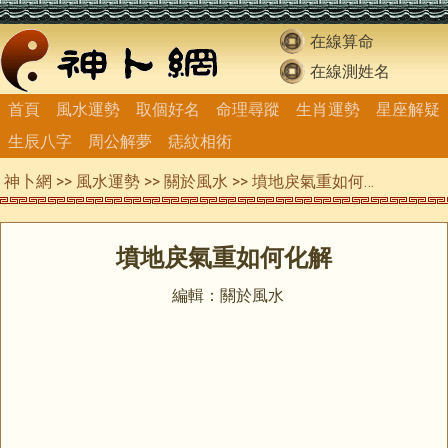
在線算命
在線測姓名
首頁
風水運勢
取個好名
命理尋蹤
生肖運勢
星座解疑
生辰八字
周公解夢
痣紋相術
神卜網
>>
風水運勢
>>
關於風水
>> 墳地戾氣重如何化解
墳地戾氣重如何化解
編輯：關於風水