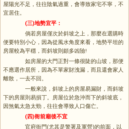
屋陽光不足，往往陰氣過重，會導致家宅不寧，不
宜居住。
(三)地勢宜平：
倘若房屋僅次於斜坡之上，那麼在選購時
便要特別小心，因為從風水角度來看，地勢平坦的
房屋較為平穩，而斜坡則頗多凶險!
如房屋的大門正對一條很陡的山坡，那便
不應選作居所，因為不單家財洩漏，而且還會家人
離散，一去不回。
一般來說，斜坡上的房屋易漏財，而斜坡
下的房屋則易損丁。房屋位於急沖而下的斜坡底，
因煞氣太急太勁，往往會導致人口傷亡。
(四)衙前廟後不宜
官府衙門(尤其是警署及軍營)的前面，以