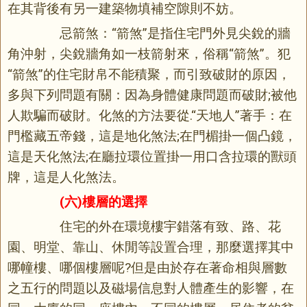
在其背後有另一建築物填補空隙則不妨。
忌箭煞：“箭煞”是指住宅門外見尖銳的牆
角沖射，尖銳牆角如一枝箭射來，俗稱“箭煞”。犯
“箭煞”的住宅財帛不能積聚，而引致破財的原因，
多與下列問題有關：因為身體健康問題而破財;被他
人欺騙而破財。化煞的方法要從.“天地人”著手：在
門檻藏五帝錢，這是地化煞法;在門楣掛一個凸鏡，
這是天化煞法;在廳拉環位置掛一用口含拉環的獸頭
牌，這是人化煞法。
(六)樓層的選擇
住宅的外在環境樓宇錯落有致、路、花
園、明堂、靠山、休閒等設置合理，那麼選擇其中
哪幢樓、哪個樓層呢?但是由於存在著命相與層數
之五行的問題以及磁場信息對人體產生的影響，在