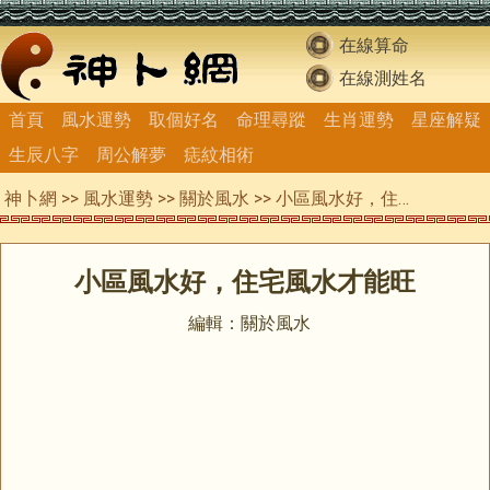
在線算命
在線測姓名
首頁
風水運勢
取個好名
命理尋蹤
生肖運勢
星座解疑
生辰八字
周公解夢
痣紋相術
神卜網
>>
風水運勢
>>
關於風水
>> 小區風水好，住宅風水才能旺
小區風水好，住宅風水才能旺
編輯：關於風水