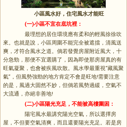
小區風水好，住宅風水才能旺
(一)小區不宜在底坑裡：
最理想的居住環境應有柔和的輕風徐徐吹
來。也就是說，小區周圍不能完全被遮擋，清風送
爽，才符合風水之道。倘若發覺房屋附近風大，十
分急勁，那便不宜選購了，因為即使那房屋真的有
旺氣凝聚，也會被疾風吹散。風水學最重視“藏風聚
氣”，但風勢強勁的地方肯定不會是旺地!需要注意
的是，風過大固然不妙，但倘若風勢過緩，空氣不
大流通，亦絕非善地!
(二)小區陽光充足，不能被高樓圍困：
陽宅風水最講究陽光空氣，所以選擇房
屋，不但要空氣清爽，而且還要陽光充足。若是房