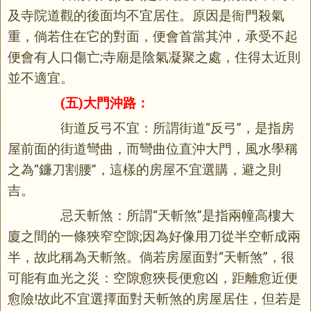
及寺院道觀的後面均不宜居住。原因是衙門殺氣
重，倘若住在它的對面，便會首當其沖，承受不起
便會有人口傷亡;寺廟是陰氣凝聚之處，住得太近則
並不適宜。
(五)大門沖路：
街道反弓不宜：所謂街道“反弓”，是指房
屋前面的街道彎曲，而彎曲位直沖大門，風水學稱
之為“鐮刀割腰”，這樣的房屋不宜選購，避之則
吉。
忌天斬煞：所謂“天斬煞”是指兩幢高樓大
廈之間的一條狹窄空隙;因為好像用刀從半空斬成兩
半，故此稱為天斬煞。倘若房屋面對“天斬煞”，很
可能有血光之災：空隙愈狹長便愈凶，距離愈近便
愈險!故此不宜選擇面對天斬煞的房屋居住，但若是