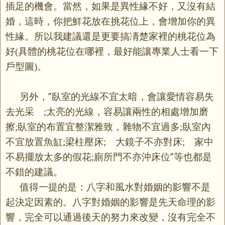
插足的機會。當然，如果是異性緣不好，又沒有結
婚，這時，你把鮮花放在挑花位上，會增加你的異
性緣。所以我建議還是更要搞凊楚家裡的桃花位為
好
具體的桃花位在哪裡，最好能讓專業人士看一下
(
戶型圖
。
)
另外，”臥室的光線不宜太暗，會讓愛情容易失
去光采
太亮的光線，容易讓兩性的相處增加磨
;
擦
臥室的布置宜整潔雅致，雜物不宜過多
臥室內
;
;
不宜放置魚缸
梁柱壓床
大鏡子不亦對床
家中
;
;
;
不易擺放太多的假花
廁所門不亦沖床位”等也都是
;
不錯的建議。
值得一提的是：八字和風水對婚姻的影響不是
起決定因素的。八字對婚姻的影響是先天命理的影
響，完全可以通過後天的努力來改變，沒有完全不