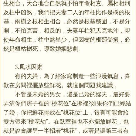
生相合，天合地合自然就不怕年命相克、屬相相刑
及柱中凶煞，我們把夫妻二人的年柱比作是樹的根
基，兩樹之根相生相合，必然是根基穩固，不易分
開，不怕克害，相反的，夫妻年柱犯天克地沖，即
使年命相生，柱中煞星少，但因樹的根部受損，必
然是根枯樹死，導致婚姻悲劇。
風水因素
3.
有的夫婦，為了給家庭制造一些浪漫氣息，喜
歡在房間裡擺放些鮮花。就這個問題我建議，
不管是未婚的男女，還是已婚的婦夫，最好要
弄清你們房子裡的”桃花位”在哪裡
如果你們已經結
?
了婚，你把鮮花擺放在”桃花位”上，很有可能會給
雙方帶來“桃花劫”。在臥室裡也不亦擺放鮮花，也
就是說會讓另一半招若“桃花”，或著是讓第三者有