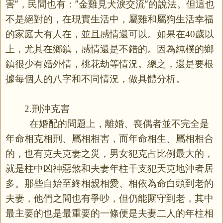
害”，民間也有：”金雞見犬淚交流”的說法。但這也
不是絕對的，在現實生活中，屬雞和屬狗生活幸福
的家庭大有人在，並且感情還可以。如果在
歲以
40
上，尤其在鄉鎮，感情還是不錯的。因為純樸的鄉
鎮很少有婚外情，桃花劫等情況。總之，還是要根
據每個人的八字和不同情況，做具體分析。
刑沖克害
2.
在婚配的問題上，離婚、喪偶者並不完全是
年命相克相刑、屬相相害，而年命相生、屬相相合
的，也有克夫克妻之災，男女犯克占比例最大的，
就是柱中凶神惡煞和夫妻年柱干支犯天克地沖者居
多。那些自始至終相親相愛、相依為命白頭到老的
夫妻，他們之間也有爭吵，但仍能厮守到老，其中
最主要的也是最重要的一條便是夫妻二人的年柱相