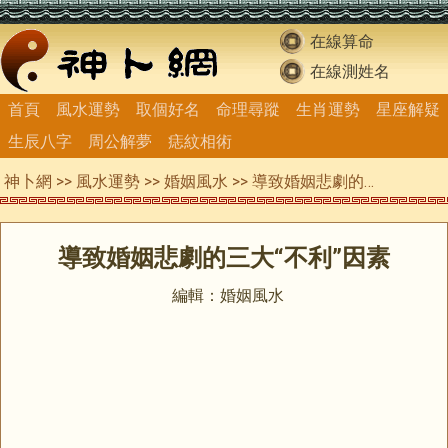
在線算命
在線測姓名
首頁
風水運勢
取個好名
命理尋蹤
生肖運勢
星座解疑
生辰八字
周公解夢
痣紋相術
神卜網
>>
風水運勢
>>
婚姻風水
>> 導致婚姻悲劇的三大“不利”因素
導致婚姻悲劇的三大“不利”因素
編輯：婚姻風水