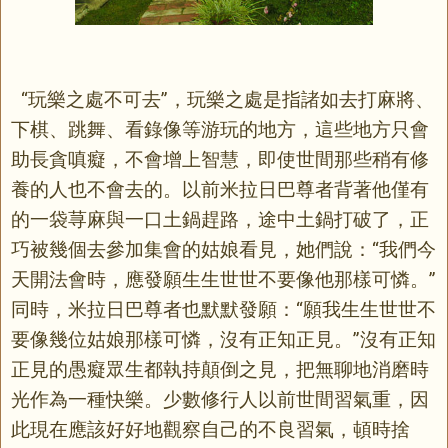
“玩樂之處不可去”，玩樂之處是指諸如去打麻將、
下棋、跳舞、看錄像等游玩的地方，這些地方只會
助長貪嗔癡，不會增上智慧，即使世間那些稍有修
養的人也不會去的。以前米拉日巴尊者背著他僅有
的一袋荨麻與一口土鍋趕路，途中土鍋打破了，正
巧被幾個去參加集會的姑娘看見，她們說：“我們今
天開法會時，應發願生生世世不要像他那樣可憐。”
同時，米拉日巴尊者也默默發願：“願我生生世世不
要像幾位姑娘那樣可憐，沒有正知正見。”沒有正知
正見的愚癡眾生都執持顛倒之見，把無聊地消磨時
光作為一種快樂。少數修行人以前世間習氣重，因
此現在應該好好地觀察自己的不良習氣，頓時捨