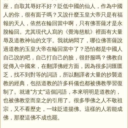
座，自取其辱好不好？貶低中國的仙人，作為中國
人的你，很有面子嗎？又說什麼玉皇大帝只是有福
報的天人，依然在輪回當中啊，只有佛菩薩才是永
脫輪回。尤其現代人寫的《覺海慈航》裡面有大量
辱及道教神仙的文字。我就納悶了，哪位佛菩薩說
過道教的玉皇大帝在輪回當中了？恐怕都是中國人
自己說的吧，自己打自己的臉，很舒服嗎？佛教自
從傳入中國來，在翻譯佛經方面，因為很多詞匯匮
乏，找不到對等的詞語，所以翻譯者大量的抄襲道
教的經典，包括道教的許多科儀也都被佛教學習復
制了。就連“方丈”這個詞語，本來明明是道教的，
也被佛教堂而皇之的引用了。很多學佛之人不敬祖
宗，又不看歷史，一味貶道揚佛。這樣的人若能成
佛，那麼這佛不成也罷。