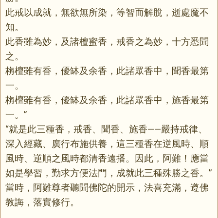
此戒以成就，無欲無所染，等智而解脫，逝處魔不
知。
此香雖為妙，及諸檀蜜香，戒香之為妙，十方悉聞
之。
栴檀雖有香，優缽及余香，此諸眾香中，聞香最第
一。
栴檀雖有香，優缽及余香，此諸眾香中，施香最第
一。”
“就是此三種香，戒香、聞香、施香——嚴持戒律、
深入經藏、廣行布施供養，這三種香在逆風時、順
風時、逆順之風時都清香遠播。因此，阿難！應當
如是學習，勤求方便法門，成就此三種殊勝之香。”
當時，阿難尊者聽聞佛陀的開示，法喜充滿，遵佛
教誨，落實修行。