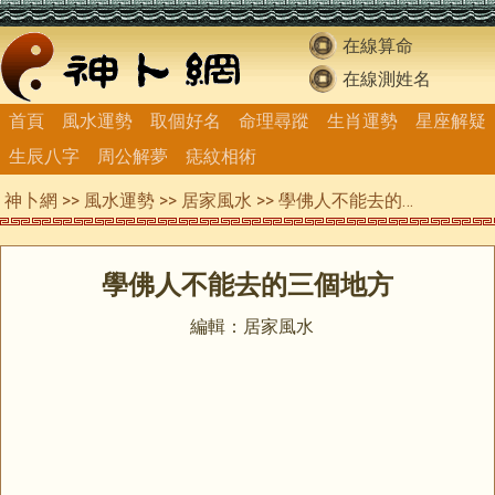
在線算命
在線測姓名
首頁
風水運勢
取個好名
命理尋蹤
生肖運勢
星座解疑
生辰八字
周公解夢
痣紋相術
神卜網
>>
風水運勢
>>
居家風水
>> 學佛人不能去的三個地方
學佛人不能去的三個地方
編輯：居家風水