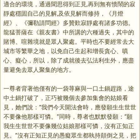
適合的環境，通過聞思得到正見,再到無有愦鬧的寂
靜處穩固自己的見解,及依見解而修持，《月燈
經》、《彌勒請問經》多贊歎寂靜處有諸多功德。
龍猛菩薩在《親友書》中所講的六種過失，其中的
賭博、喧雜境就是眾人聚處。平時也不要經常去大
城市等繁華之地，以免自己生起和增長貪心、嗔
心、癡心，所以，除了成就後去弘法利生外，應盡
量避免去眾人聚集的地方。
一尊者背著他僅有的一袋荨麻與一口土鍋趕路，途
中土鍋打破了，正巧被幾個去參加集會的姑娘看
見，她們說：“我們今天開法會時，應發願生生世世
不要像他那樣可憐。”同時，尊者也默默發願：“願
我生生世世不要像幾位姑娘那樣可憐，沒有正知正
見。”沒有正知正見的愚癡眾生都執持顛倒之見，把