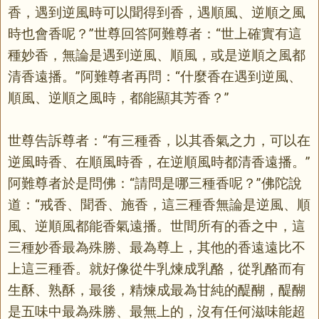
香，遇到逆風時可以聞得到香，遇順風、逆順之風
時也會香呢？”世尊回答阿難尊者：“世上確實有這
種妙香，無論是遇到逆風、順風，或是逆順之風都
清香遠播。”阿難尊者再問：“什麼香在遇到逆風、
順風、逆順之風時，都能顯其芳香？”
世尊告訴尊者：“有三種香，以其香氣之力，可以在
逆風時香、在順風時香，在逆順風時都清香遠播。”
阿難尊者於是問佛：“請問是哪三種香呢？”佛陀說
道：“戒香、聞香、施香，這三種香無論是逆風、順
風、逆順風都能香氣遠播。世間所有的香之中，這
三種妙香最為殊勝、最為尊上，其他的香遠遠比不
上這三種香。就好像從牛乳煉成乳酪，從乳酪而有
生酥、熟酥，最後，精煉成最為甘純的醍醐，醍醐
是五味中最為殊勝、最無上的，沒有任何滋味能超