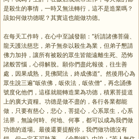
是殺生的事情，一時又無法轉行，這不是造業嗎？
該如何做功德呢？其實這也能做功德。
在每天工作時，在心中至誠發願：“祈請諸佛菩薩、
龍天護法慈悲，弟子無奈以殺生為業，但弟子懇請
佛力加持，讓所有被殺的眾生皆能遠離生死、恐怖
諸般苦惱，心得解脫。願你們盡此報後，往生善
處，因果成熟，見佛聞法，終成佛道”。然後用心為
眾生說三遍“皈依佛，皈依法，皈依僧”，再念誦佛
號度化他們，這樣就能轉造業為功德，積累菩提道
上的廣大資糧。功德是做不盡的，各行各業都能
做，只要有慈心，悲心，菩提心，心系眾生，心系
法界，無論何時、何地、何事，都可以成為我們做
功德的道場。最後還要提醒你，我們做功德沒有
錯，但一定不可執著。《金剛經》中說：“若人無住