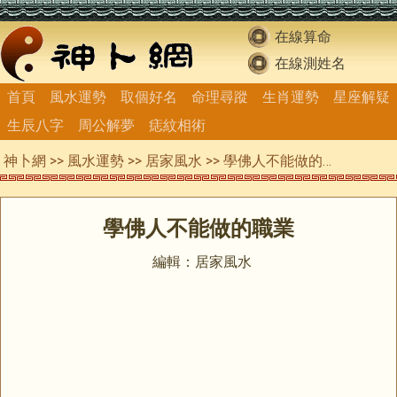
在線算命
在線測姓名
首頁
風水運勢
取個好名
命理尋蹤
生肖運勢
星座解疑
生辰八字
周公解夢
痣紋相術
神卜網
>>
風水運勢
>>
居家風水
>> 學佛人不能做的職業
學佛人不能做的職業
編輯：居家風水