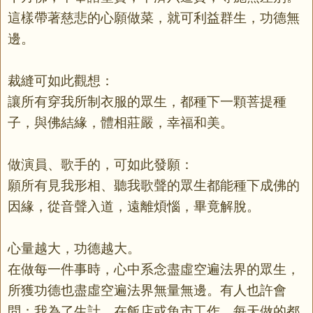
這樣帶著慈悲的心願做菜，就可利益群生，功德無
邊。
裁縫可如此觀想：
讓所有穿我所制衣服的眾生，都種下一顆菩提種
子，與佛結緣，體相莊嚴，幸福和美。
做演員、歌手的，可如此發願：
願所有見我形相、聽我歌聲的眾生都能種下成佛的
因緣，從音聲入道，遠離煩惱，畢竟解脫。
心量越大，功德越大。
在做每一件事時，心中系念盡虛空遍法界的眾生，
所獲功德也盡虛空遍法界無量無邊。有人也許會
問：我為了生計，在飯店或魚市工作，每天做的都