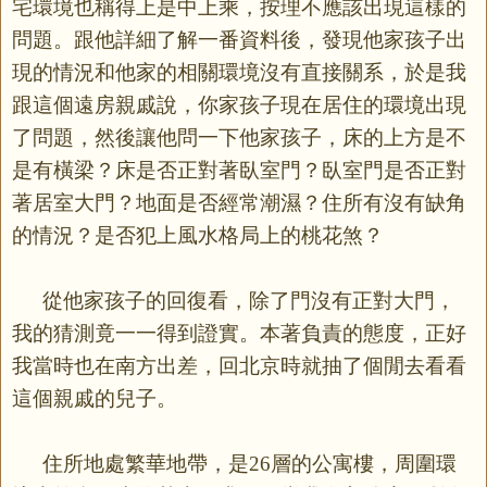
宅環境也稱得上是中上乘，按理不應該出現這樣的
問題。跟他詳細了解一番資料後，發現他家孩子出
現的情況和他家的相關環境沒有直接關系，於是我
跟這個遠房親戚說，你家孩子現在居住的環境出現
了問題，然後讓他問一下他家孩子，床的上方是不
是有橫梁？床是否正對著臥室門？臥室門是否正對
著居室大門？地面是否經常潮濕？住所有沒有缺角
的情況？是否犯上風水格局上的桃花煞？
從他家孩子的回復看，除了門沒有正對大門，
我的猜測竟一一得到證實。本著負責的態度，正好
我當時也在南方出差，回北京時就抽了個閒去看看
這個親戚的兒子。
住所地處繁華地帶，是
層的公寓樓，周圍環
26