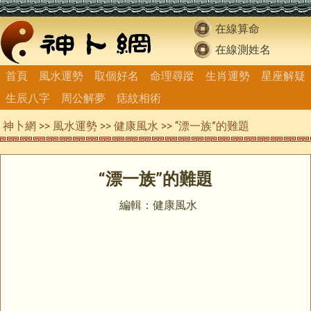
在線算命
在線測姓名
首頁
風水運勢
取個好名
命理尋蹤
生肖運勢
星座解疑
生辰八字
周公解夢
痣紋相術
神卜網
>>
風水運勢
>>
健康風水
>> “漂一族”的難題
“漂一族”的難題
編輯：健康風水