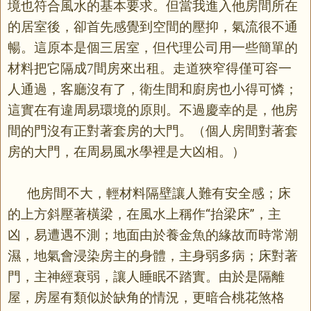
境也符合風水的基本要求。但當我進入他房間所在
的居室後，卻首先感覺到空間的壓抑，氣流很不通
暢。這原本是個三居室，但代理公司用一些簡單的
材料把它隔成
間房來出租。走道狹窄得僅可容一
7
人通過，客廳沒有了，衛生間和廚房也小得可憐；
這實在有違周易環境的原則。不過慶幸的是，他房
間的門沒有正對著套房的大門。（個人房間對著套
房的大門，在周易風水學裡是大凶相。）
他房間不大，輕材料隔壁讓人難有安全感；床
的上方斜壓著橫梁，在風水上稱作“抬梁床”，主
凶，易遭遇不測；地面由於養金魚的緣故而時常潮
濕，地氣會浸染房主的身體，主身弱多病；床對著
門，主神經衰弱，讓人睡眠不踏實。由於是隔離
屋，房屋有類似於缺角的情況，更暗合桃花煞格