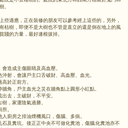
樹。
上些適應，正在裝修的朋友可以參考經上這些的，另外，
有枯樹，即便不是大樹也不管是直立的還是倒在地上的風
貧賤的力量，最好連根拔掉。
，會造成主傷眼睛及高血壓。
色沖射，會讓戶主口舌破財、高血壓、血光。
過高於正前方。
沖牆角，戶主血光之災在牆角點上圓形小紅點。
流出去，主破財，不平安。
古樹，家運陰氣過勝。
廁所。
他人廚房之排油煙機風口，傷腦、多病。
亂石及糞坑。後正正中央不可做化糞池，傷腦;化糞池亦不