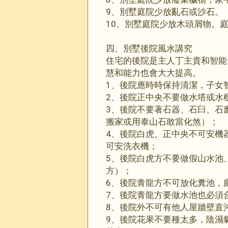
9、別墅庭院少放亂石或沙石。
10、別墅庭院少放木頭屑物。
四、別墅後院風水講究
住宅的後院是主人丁主貴和智能
慧和能力也會大大提高。
1、後院應時時保持清潔，子女
2、後院正中央不要做水塔或水
3、後院不要著石器、石臼、石
搬家或用泰山石敢當化煞）；
4、後院白虎、正中央不可安機
可安洗衣機；
5、後院白虎方不要做假山水池
方）；
6、後院青龍方不可放化糞池，
7、後院青龍方要做水池也必須
8、後院外不可有他人屋牆壁直
9、後院花果不要種太多，陰濕