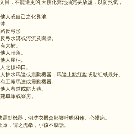
文昌，在龍邊更凶;大樓化糞池抽完要放鹽，以防煞氣，
對他人或自己之化糞池。
路沖。
向路反弓形
向反弓水溝或河流及圍牆。
可有大樹。
沖他人牆角。
沖他人屋柱。
他人之樓梯口。
他人抽水馬達或震動機器，馬達上點紅點或貼紅紙最好。
可有工廠馬達或震動機器。
沖他人巷道或防火巷。
增建車庫或寮房。
或震動機器，例洗衣機會影響呼吸困難、心髒病。
倉庫，謂之虎拳，小孩不聽話。