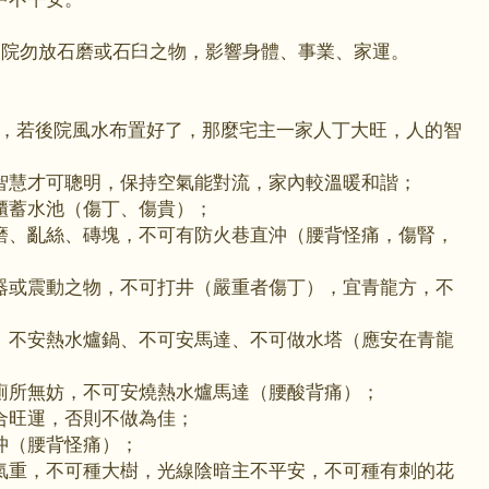
庭院勿放石磨或石臼之物，影響身體、事業、家運。
，若後院風水布置好了，那麼宅主一家人丁大旺，人的智
智慧才可聰明，保持空氣能對流，家內較溫暖和諧；
櫃蓄水池（傷丁、傷貴）；
磨、亂絲、磚塊，不可有防火巷直沖（腰背怪痛，傷腎，
器或震動之物，不可打井（嚴重者傷丁），宜青龍方，不
、不安熱水爐鍋、不可安馬達、不可做水塔（應安在青龍
廁所無妨，不可安燒熱水爐馬達（腰酸背痛）；
合旺運，否則不做為佳；
沖（腰背怪痛）；
氣重，不可種大樹，光線陰暗主不平安，不可種有刺的花