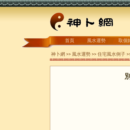
首頁
風水運勢
取個
神卜網
>>
風水運勢
>>
住宅風水例子
>