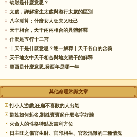
劫財是什麼意思？
太歲，詳解當生太歲與游行太歲的區別
八字測算：什麼女人旺夫又旺己
天干相合，天干兩兩相合的具體解釋
什麼是五行十二宮
十天干是什麼意思？逐一解釋十天干各自的含義
天干地支中天干相合與地支藏干的解釋
癸酉是什麼意思,癸酉年是哪一年
其他命理常識文章
打小人游戲,狂扁不喜歡的人出氣
劉姓如何起名,劉姓寶寶起什麼名字好聽
火命人的性格特點及吉利方位
日主旺之傷官生財、官印相生、官殺混雜的三種情況