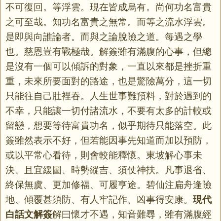
不可復回。等浮雲。現在皆成烏有。尚何功名富貴
之可至哉。知功名富貴之無常。而等之流水浮雲。
是即與向誰論者。而與之論脫險之道。每遇之學
也。慈恩豈有戰極哉。解簽雖有滿腹的心事，但總
是沒有一個可以傾訴的對象，一直以來都是挫折重
重，未來所要面對的路途，也是驚險萬分，這一切
只能往自己肚裡吞。人生世事難預料，對於遇到的
不幸，只能讓一切付諸流水，不要有太多的計較或
留戀，想要等待富貴功名，似乎期待只能落空。此
簽雖然表示不好，但若能因事先知道而加以預防，
或以平常心看待，則會較能釋懷。東坡解心事未
決、且宜緩圖、時勢縱吉、須仗神扶。凡事退省、
終保無虞、更加修福、可履亨途。碧仙注扁舟逢險
地、傾覆甚須防、有人牢記作、凶事得安康。
現代
白話文解簽
解曰懷才不遇，知音難尋，雖有滿腹經