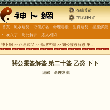
在線算命
在線測姓名
首頁
風水運勢
取個好名
命理尋蹤
生肖運勢
星座解疑
生辰八字
周公解夢
痣紋相術
神卜網
>>
命理尋蹤
>>
命理常識
>> 關公靈簽解簽 第二十簽 乙癸 下下
關公靈簽解簽 第二十簽 乙癸 下下
編輯：命理常識