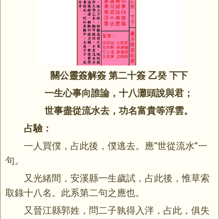
關公靈簽解簽 第二十簽 乙癸 下下
一生心事向誰論，十八灘頭說與君；
世事盡從流水去，功名富貴等浮雲。
占驗：
一人買僕，占此後，僕逃去。應“世從流水”一
句。
又光緒間，安溪縣一生歲試，占此後，惟草索
取錄十八名。此系第二句之應也。
又晉江縣郭姓，問二子孰得入泮，占此，俱失