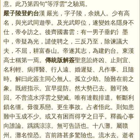
意。此乃第四句“等浮雲”之驗焉。
嚴子陵登釣台
漢 嚴光，字子陵，余姚人。少有高
名，與光武同遊學。及光武即位，遂變姓名隱身不
仕，帝令訪之。後齊國書雲：有一男子垂釣氵墨
中，帝疑為光，譴使聘之，三反乃至，除谏議大
夫，不屈，耕富春山。帝遂其志，為建釣台。東漢
高士稱第一焉。
傳統版解簽
聖意訟終凶、止則宜、
名利輕、病擇醫、行人遠、婚遲疑、凡作事、且隨
時。解曰此簽主同心無人。孤立少助。險難在前之
象。既經指示。宜早提防。然大勢已去。難可挽
回。不啻流水浮雲之變滅。唯有達觀排遣。斬斷利
鎖名缰。毋復系戀。更生事故。占者悟此。則知患
難中玉成不少。或又有困而得亨之日乎。釋義心事
向誰論。踽踽涼涼。無可告語也。十八灘。屬贛
州。灘名惶恐。言前路甚多驚險也。流水去。逝者