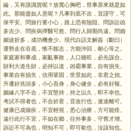
綸，又有誰識貨呢？放寬心胸吧，世事原來就是如
此。那能盡如人意呢？凡事到底不吉，宜謹守，可
保平安。問旅行要小心，路上恐有險阻。問訴訟凶
多吉少。問疾病擇醫可愈。問行人歸期尚遠。問婚
姻波折多，成功機會少。現代白話文解簽（斷曰）
運勢走在谷底，惟不餒志，方能沖回，耐心等之。
家庭家和事成，家亂事敗，人口雖旺，必先謀合。
財利大道生財，必持以道，凶霸事業，自有損失。
事業自有損失，信用鞏固，世景如此，非君之拙。
升遷好兆頭多，小心吾身，身心健全，必有好報。
姻緣八字不合，不宜堅持，持之以久，即不幸也。
考試不得者也，不合於君，宜改行也，速迷離可。
健康已成痼疾，不宜輕視，悉心治療，方可能痊。
遠行此行不宜，不如在鄉，往外事多，守舊才增。
訴訟不可為也，明知不可，即可歇也，汝該知也。