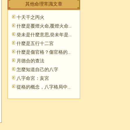
其他命理常識文章
十天干之丙火
什麼是覆燈火命,覆燈火命好嗎
癸未是什麼意思,癸未年是哪一年
什麼是五行十二宮
什麼是傷官格？傷官格的命理分析
月德合的查法
怎麼知道自己的八字
八字命宮：亥宮
從格的概念，八字格局中從強從弱格的解釋