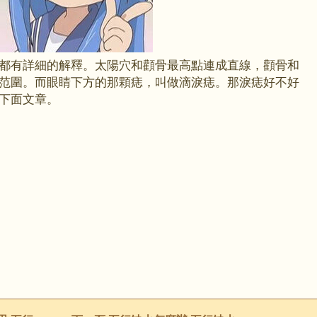
都有詳細的解釋。太陽穴和顴骨最高點連成直線，顴骨和
范圍。而眼睛下方的那顆痣，叫做滴淚痣。那淚痣好不好
下面文章。