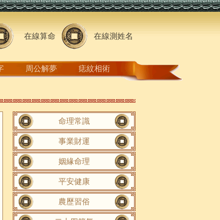
在線算命
在線測姓名
字
周公解夢
痣紋相術
命理常識
事業財運
姻緣命理
平安健康
農歷習俗