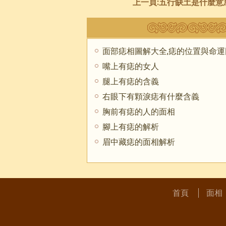
上一頁:
五行缺土是什麼意思,五行缺土怎麼辦,五
面部痣相圖解大全,痣的位置與命運
嘴上有痣的女人
腿上有痣的含義
右眼下有顆淚痣有什麼含義
​胸前有痣的人的面相
腳上有痣的解析
眉中藏痣的面相解析
首頁
面相