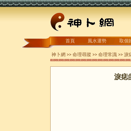
首頁
風水運勢
取個
神卜網
>>
命理尋蹤
>>
命理常識
>> 
淚痣