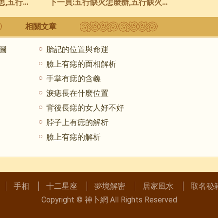
行缺土如何補救
下一頁:
五行缺火怎麼辦,五行缺火是什麼意思
相關文章
圖
胎記的位置與命運
臉上有痣的面相解析
手掌有痣的含義
淚痣長在什麼位置
​背後長痣的女人好不好
脖子上有痣的解析
臉上有痣的解析
手相
十二星座
夢境解密
居家風水
取名秘
Copyright ©
神卜網
All Rights Reserved