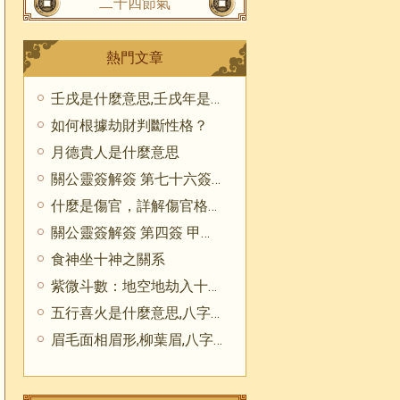
二十四節氣
熱門文章
壬戌是什麼意思,壬戌年是哪一年
如何根據劫財判斷性格？
月德貴人是什麼意思
關公靈簽解簽 第七十六簽 辛己 中平
什麼是傷官，詳解傷官格，傷官運
關公靈簽解簽 第四簽 甲丁 下下
食神坐十神之關系
紫微斗數：地空地劫入十二宮詳解（三）
五行喜火是什麼意思,八字喜火的人如何改運
眉毛面相眉形,柳葉眉,八字眉,關刀眉