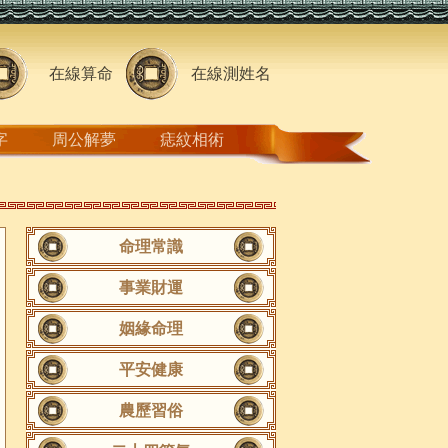
在線算命
在線測姓名
字
周公解夢
痣紋相術
命理常識
事業財運
姻緣命理
平安健康
農歷習俗