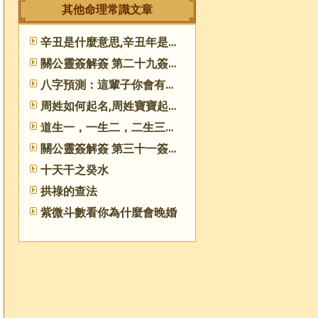
其他命理常識文章
辛丑是什麼意思,辛丑年是哪一年
關公靈簽解簽 第二十九簽 丙壬 上吉
八字預測：這輩子你會有哪些遺憾
周姓如何起名,周姓寶寶起什麼名字好聽​
道生一，一生二，二生三與五行相生相克的關系
關公靈簽解簽 第三十一簽 丁甲 中吉
十天干之癸水
拱祿的查法
紫微斗數看你為什麼會晚婚