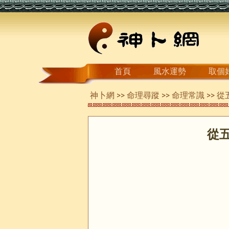
首頁
風水運勢
取個
神卜網
>>
命理尋蹤
>>
命理常識
>> 
從