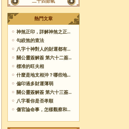
二十四節氣
熱門文章
神煞正印，詳解神煞之正印的具體內容
勾絞煞的查法
八字十神對人的財運都有哪些影響
關公靈簽解簽 第六十二簽 庚乙 中吉
標准的旺夫相
什麼是地支相沖？哪些地支相沖
偏印過多財運薄弱
關公靈簽解簽 第六十三簽 庚丙 中吉
八字看你是否孝順
傷官論命事，怎樣觀察和分析傷官