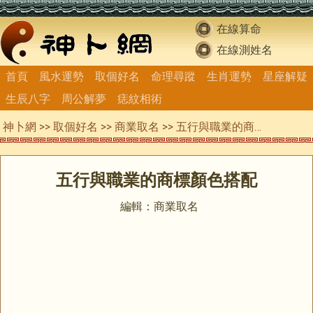
在線算命
在線測姓名
首頁
風水運勢
取個好名
命理尋蹤
生肖運勢
星座解疑
生辰八字
周公解夢
痣紋相術
神卜網
>>
取個好名
>>
商業取名
>> 五行與職業的商標顏色搭配
五行與職業的商標顏色搭配
編輯：商業取名