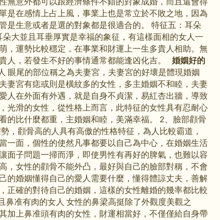
性無意外都可以跟經濟條件不錯的對象成婚，而且還會得
單是在感情上占上風，事業上也是常立於不敗之地，因為
管是生意或者是選的對象都是很適合的。 特征五：耳朵
耳朵大並且耳垂厚實是幸福的象征，有這樣面相的女人一
萌，運勢比較穩定，在事業和財運上一生多貴人相助。無
到貴人，若發生不好的事情通常都能逢凶化吉。
婚姻好的
人 眼尾的部位稱之為夫妻宮，夫妻宮的好壞是體現婚姻
夫妻宮有痣或則是橫紋多的女性，多主婚姻不和睦，夫妻
愛人在外面有外遇，就是自身不貞潔，易紅杏出牆，導致
，光滑的女性，從性格上而言，此特征的女性具有忍耐心
看的比什麼都重，主婚姻和睦，美滿幸福。 2、臉部顴骨
權勢，顴骨高的人具有高傲的性格特征，為人比較霸道，
當一面，個性的使然凡事都要以自己為中心，在婚姻生活
讓面子問題一掃而淨，即使男性有再好的脾氣，也難以容
高，女性的顴骨不能外凸，最好與自己的臉部對稱，不會
己的婚姻懂得自己的愛人需要什麼，懂得體諒丈夫，善解
，正確的對待自己的婚姻，這樣的女性離婚的幾率都比較
直且鼻准有肉的女人 女性的鼻梁高挺除了外觀度美觀之
其加上鼻准頭有肉的女性，財運相當好，不僅僅給自身帶