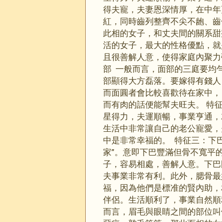
得夫寵，夫妻恩深情厚，在中年
紅，同時齒列整齊不尖不龅、齒
此相的女子，和丈夫間的關系甜
活的女子，最大的性格優點，就
且很善解人意，使得家庭內聚
部 一般而言，面部的三庭要均
部顯得大方磊落。要嫁得有錢人
而面圓者會比較喜歡待在家中，
而有肉的話便能幫夫旺夫。 特
星得力，夫運順暢，事業亨通，
生活中非常讓自己的老公寵愛，
中是非常幸福的。 特征三：下
家”。意即下巴豐滿但骨不寬平
子，容易相處，善解人意。下巴
夫事業非常有利。此外，腮骨最
福，因為他們是標准的賢內助，
伴侶。生活順利了，事業自然順
而言，眉毛與眼睛之間的部位叫