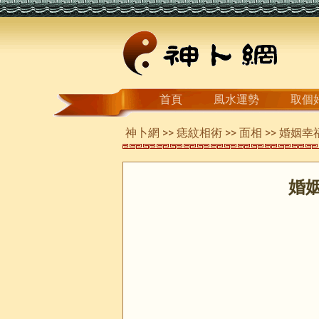
首頁
風水運勢
取個
神卜網
>>
痣紋相術
>>
面相
>> 婚姻
婚