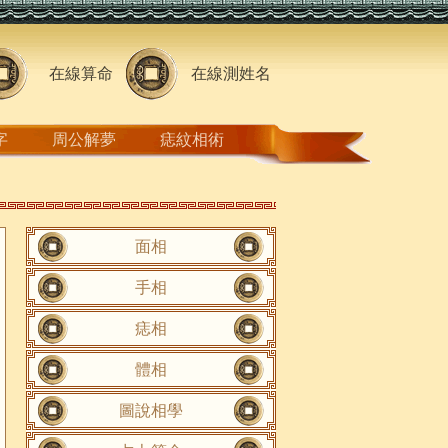
在線算命
在線測姓名
字
周公解夢
痣紋相術
面相
手相
痣相
體相
圖說相學