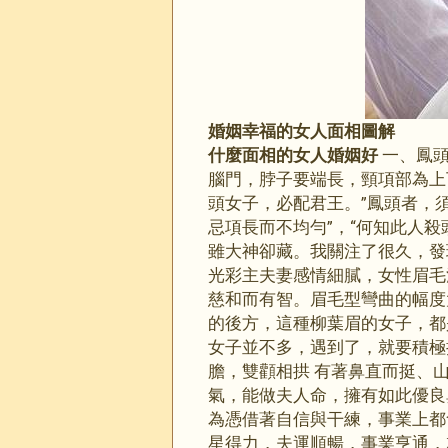
婚姻幸福的女人面相圖解
什麼面相的女人婚姻好
一、鳳頭
腦門，脖子要端長，頸項部為上
頭女子，必配君王。”鳳頭者，
忌項長而不均勻”，“何知此人
雖大神卻藏。我關注了很久，發
光彩主夫妻感情細膩，女性眉毛
慈和而有智。眉毛型彎曲的幅度
的後方，這種柳葉眉的女子，都
女子並不多，遇到了，就要積極
膽，雙顴相拱 有著鼻直而挺、
氣，能做夫人命，擁有如此優良
為憑借著自信與干練，事業上都
星得力，夫運順暢，事業亨通，