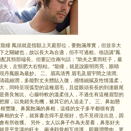
龍瞳 鳳頭就是指額上天庭部位，要飽滿厚實，但並非大
下之關鍵也，故以長大為合適，但不可過粗。俗語講“鳳
須配其頸部端長。但要記住兩句話：“助夫之業而旺子，最
殺頭夫，左頸肥大右頸枯。”龍瞳，就是說眼明而亮，眼睛
現丹鳳眼為最妙。 二、眉高清秀 眉毛及眉宇間之清潤、
清疏細潤，多能對丈夫體貼入微，感情細膩及性情溫柔，
大，同時呈現弧型的這種眉毛，且從眼頭長長的到達眼尾
是善良無比、心腸特軟的溫柔佳人，不過生有這種眉型的
把握，以免錯失先機，被其它的人追走了。 三、鼻如懸
山根豐隆、鼻翼飽滿的鼻相，這樣的女子多半都很有貴
鼻相的女子，就算書念得不是很好，也不見得沒出息，因
會有所收獲。 另外，女人以鼻子作為夫星看，鼻形好夫
就是平常講的旺夫。兩邊顴骨相互拱護，即圓潤帶肉，更