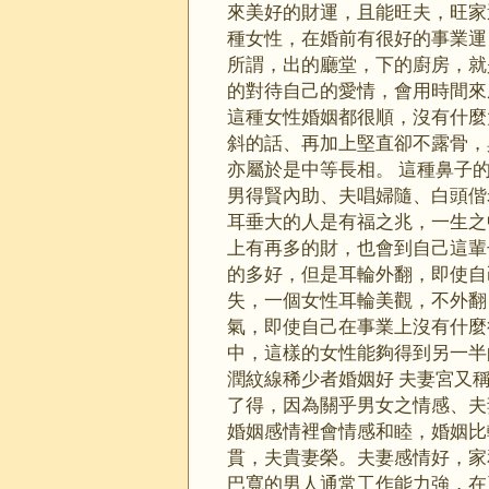
來美好的財運，且能旺夫，旺家
種女性，在婚前有很好的事業運
所謂，出的廳堂，下的廚房，就
的對待自己的愛情，會用時間來
這種女性婚姻都很順，沒有什麼
斜的話、再加上堅直卻不露骨，
亦屬於是中等長相。 這種鼻子
男得賢內助、夫唱婦隨、白頭偕
耳垂大的人是有福之兆，一生之
上有再多的財，也會到自己這輩
的多好，但是耳輪外翻，即使自
失，一個女性耳輪美觀，不外翻
氣，即使自己在事業上沒有什麼
中，這樣的女性能夠得到另一半
潤紋線稀少者婚姻好 夫妻宮又
了得，因為關乎男女之情感、夫
婚姻感情裡會情感和睦，婚姻比
貫，夫貴妻榮。夫妻感情好，家
巴寬的男人通常工作能力強，在