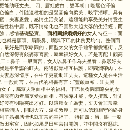
更能助旺丈夫。 四、唇紅齒白，雙耳朝口 嘴唇色澤偏
色偏白，伴隨這種相的是聲音偏向柔美，咬字清晰。具有
蜜，夫妻恩愛，感情生活美滿。這類能夠享受美好情意生
是性格中庸，既不情緒化也不喜歡大起大落的生活經，而
力強，感情基礎堅實。
面相圖解婚姻好的女人
特征一：面
勻也就是額頭、眉眼鼻、嘴與下巴的比例要均勻。整個面
，最好是面形略圓的，面型太尖的女子通常都愛逛街，反
自然深得有錢婆家喜愛，屬幸福好女人，若是再配上顴高
征二：鼻子 一般而言，女人以鼻子作為夫星看，鼻形好夫
就是平常講的旺夫。兩邊顴骨相互拱護，即圓潤帶肉，在
夫妻恩深情厚，在中年更能助旺丈夫。這種女人是在生活
巴 一般而言，在古代的相書有言：“豐颌重頤，旺夫興
的女子，屬幫夫運面相中的福相。下巴長得圓潤略尖的女
圓潤有肉者屬享受型面相，有領導才能，受人擁戴，對丈
好沒有明顯突出才好。以這種女子為妻，丈夫會非常幸
相當體貼，開朗大方，溫和敦厚，是可以信賴相守的終身
利了婚姻感情也就非常的幸福了。 特征四：眉、眼 一般
做田宅宮，因此如果是田宅宮很開朗，並中間沒有惡痣、