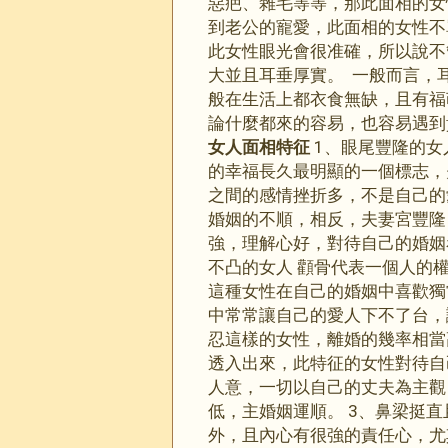
惡疤、雜毛等等，那此面相的女
到老公的寵愛，此面相的女性不
此女性眼光會很准確，所以說不
大並且耳垂厚實。 一般而言，
般在生活上都衣食無缺，且有福
論什麼都來的容易，也容易遇
女人面相特征
1、眼尾豐隆的女
的幸福長久最明顯的一個標志，
之間的感情挫折多，不是自己的
婚姻的不順，相反，夫妻宮豐隆
強，理解心好，對待自己的婚姻
不凸的女人 顴骨代表一個人的
這種女性在自己的婚姻中喜歡獨
中常常讓自己的愛人下不了台，
忍這樣的女性，離婚的幾率相當
透入出來，此特征的女性對待自
人意，一切以自己的丈夫為主觀
低，主婚姻運順。 3、鼻梁挺
外，且內心有很強的責任心，尤