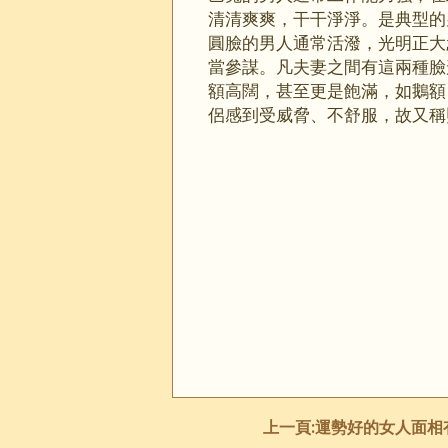
清清爽爽，干干淨淨。是典型的
圓臉的男人通常活潑，光明正大
當參謀。凡夫妻之間有這兩種臉
額高闊，甚至更是飽滿，如鵝額
侶感到受威脅、不舒服，故又稱
上一頁:
運勢好的女人面相有