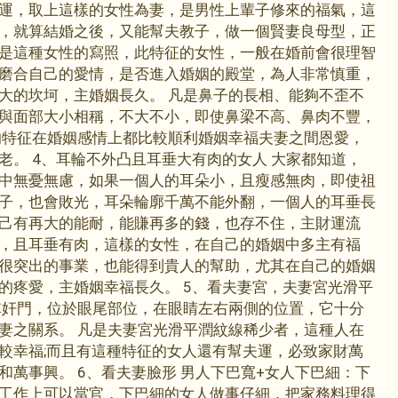
運，取上這樣的女性為妻，是男性上輩子修來的福氣，這
，就算結婚之後，又能幫夫教子，做一個賢妻良母型，正
是這種女性的寫照，此特征的女性，一般在婚前會很理智
磨合自己的愛情，是否進入婚姻的殿堂，為人非常慎重，
大的坎坷，主婚姻長久。 凡是鼻子的長相、能夠不歪不
與面部大小相稱，不大不小，即使鼻梁不高、鼻肉不豐，
的特征在婚姻感情上都比較順利婚姻幸福夫妻之間恩愛，
老。 4、耳輪不外凸且耳垂大有肉的女人 大家都知道，
中無憂無慮，如果一個人的耳朵小，且瘦感無肉，即使祖
子，也會敗光，耳朵輪廓千萬不能外翻，一個人的耳垂長
己有再大的能耐，能賺再多的錢，也存不住，主財運流
，且耳垂有肉，這樣的女性，在自己的婚姻中多主有福
很突出的事業，也能得到貴人的幫助，尤其在自己的婚姻
的疼愛，主婚姻幸福長久。 5、看夫妻宮，夫妻宮光滑平
稱奸門，位於眼尾部位，在眼睛左右兩側的位置，它十分
妻之關系。 凡是夫妻宮光滑平潤紋線稀少者，這種人在
較幸福;而且有這種特征的女人還有幫夫運，必致家財萬
和萬事興。 6、看夫妻臉形 男人下巴寬+女人下巴細：下
工作上可以當官，下巴細的女人做事仔細，把家務料理得