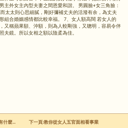
男主外女主內型夫妻之間恩愛和諧。 男圓臉+女三角臉：
;而太太則心思細膩，剛好彌補丈夫的活潑有余，為丈夫
形組合婚姻感情都比較幸福。 7、女人額高闊 若女人的
，又稱蘋果額、沖額，則為人較剛強，又聰明，容易令伴
照夫鏡。所以女相之額以陰柔為佳。
什麼特征
下一頁:
教你從女人五官面相看事業