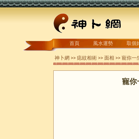
首頁
風水運勢
取個
神卜網
>>
痣紋相術
>>
面相
>> 寵你
寵你