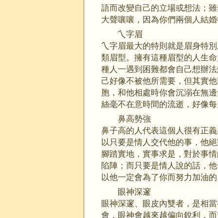
語而改變自己的立場或想法；雖
大聲嚷嚷，因為你們兩個人結婚
乀字眉
乀字眉最大的特則就是眉身特別
類眉型。擁有這種眉型的人生命
種人一遇到困難都會自己想辦法
己好像不被他所需要，但其實他
胞，和他相處時你會沉溺在無邊
絲毫不在意時間的流逝，好像每
鼻高勢強
鼻子高的人代表這個人很有正義
以只要是情人交代他的事，他絕
腳踏實地，實事求是，對於事情
陷陣；而只要是情人說的話，他
以他一定會為了你而努力加油的
眼神深邃
眼神深邃、眼皮內雙者，是相當
會，眼神會越來越偏向銳利，而