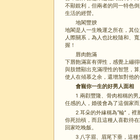
不顯銳利，但兩者的同一特色倒
生活的經營。
地閣豐腴
地閣是人一生晚運之所在，其位
人際關系，為人也比較隨和、寬
握！
唇肉飽滿
下唇飽滿富有彈性，感覺上繃得
與肢體顯出充滿理性的智慧，算
使人在傾慕之余，還增加對他的
會寵你一生的好男人面相
1.兩顴豐隆、骨肉相稱的
任感的人，婚後會為了這個家而
2.耳朵的外緣稱為“輪”，
你死抬槓，而且這種人喜歡待在
回家吃晚飯。
3.八字眉、眉尾下垂，這