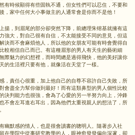
然有時候顯得有些固執不通，但女性們可以忍住，不要和
後，家中任何大小事做主的人通常會是你而不是他！
上揚，到眉尾的部分卻突然下降，前總理朱镕基就擁有這
力強大，對自己很有自信，不太能接受不同的意見，但這
解決而不會麻煩他人，所以他的女朋友可能有時會覺得自
比較相信自己而已。有這種眉形的男人有天生的藝術細
無際魅力的幻想裡，而時間總是過得飛快，他的美好讓你
天的生活裡只要有他，就像活在天堂了一樣。
感，責任心很重，加上他自己的自尊不容許自己失敗，所
對會盡全力幫你做到最好！而有這類鼻型的男人個性比較
的決判能力也很強，會為了心愛的另一半努力向上，沖鋒
也不會左耳進右耳出，因為他們太重視親人的想法了，所
。
有幽默感的情人，也是很會讀書的聰明人。隨著步入社
留在學院中從事研究教學的人，眼神愈發發偏向深邃，卻