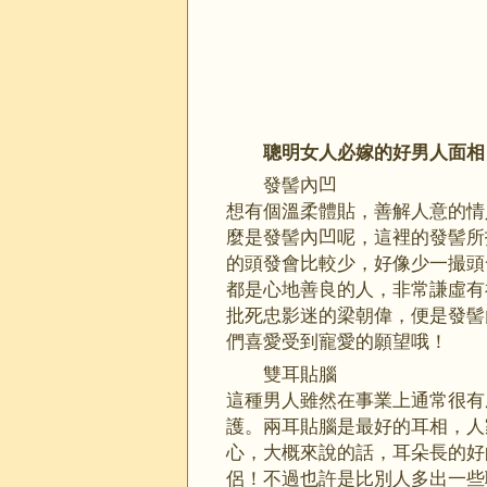
聰明女人必嫁的好男人面相
發髻內凹
想有個溫柔體貼，善解人意的情
麼是發髻內凹呢，這裡的發髻所
的頭發會比較少，好像少一撮頭
都是心地善良的人，非常謙虛有
批死忠影迷的梁朝偉，便是發髻
們喜愛受到寵愛的願望哦！
雙耳貼腦
這種男人雖然在事業上通常很有
護。兩耳貼腦是最好的耳相，人
心，大概來說的話，耳朵長的好
侶！不過也許是比別人多出一些