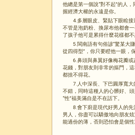
他總是第一個說“對不起”的人
握經濟大權的永遠是你。
4.多層眼皮、緊貼下眼睑
不管是泡奶粉、換尿布他都會一
了孩子他可是累得什麼花樣都不
5.閩南語有句俗諺“驚某大
從四得型”，你只要瞪他一眼，
6.鼻頭與鼻翼好像梅花瓣
花錢，對朋友則非常的摳門，這
都捨不得花。
7.
人中
深長、下巴圓厚寬大
不錯，同時這種人的心髒好、頭
“性”福美滿自是不在話下。
8.會下廚是現代好男人的
男人，你盡可以驕傲地向朋友炫
能過份的薄，否則恐怕會是個性