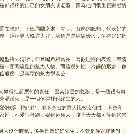
是都很疼愛自己的女朋友或老婆，因為他們很重視對感情
置在臉頰、下巴周圍之處。豐腴、有肉的臉頰，代表好的
厚。這種男人晚運大好，堪稱是長線績優股，值得好好把
嘴型格外清晰，而且嘴角相當長，喜歡理性的表達，表情
是一類悶騷型的魅力人物。而這種知性、冷靜的形象，會
信服度，是典型的魅力型老公。
男人懂得扛起應付的責任，盡其該盡的義務，是一個很有責
赴湯蹈火，是一個值得托付終生的人。
裡層的軟骨叫做“廓”，廓不突出的男人比較沒個性，不會和
家裡，不愛往外跑，嫁到這種人，孩子天天都可等到爸爸
種男人沒什脾氣，多半是個好好先生，不管是你對或他對，