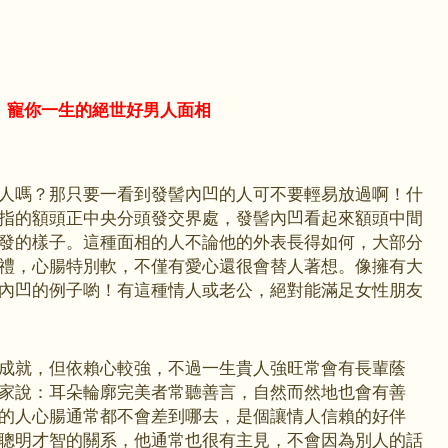
寵你一生的絕世好男人面相
人嗎？那只要一看到發髻內凹的人可不要輕易放過啊！什
指的額頭正中央分頭發交界處，發髻內凹看起來額頭中間
發的樣子。這種面相的人不論他的外表長得如何，大部分
禮，心腸特別軟，不僅有愛心還很會替人著想。像擁有大
內凹的例子喲！有這種情人或老公，絕對能滿足女性朋友
成就，但依賴心較強，不過一生貴人強旺常會有長輩蔭
家說：耳朵輪廓完美者常聽善言，自然而然地也會有善
的人心腸通常都不會差到哪去，是個讓情人信賴的好伴
聰明才智的關系，他通常也很有主見，不會因為別人的話