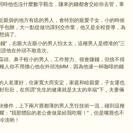
，同時他也沒什麼數字觀念，賺來的錢都會交給你去管，掌
接近眼袋的地方有痣的男人，會特別的寵愛子女，小的時候
手包辦，大一點從做功課到交作業，他又是全程督導，為
想搞了。
賺錢”，右眼大左眼小的男人怕太太，這種男人是標准的“三
保證他在外頭不敢造次。
或蒜頭、鼻子較小的男人，工作努力、很會賺錢，但捨不得
種人你不用擔心他在外頭泡MM，因為他連一杯咖啡的錢
的人老運好，住家寬大而安定，家庭和睦親愛，子女運也
好壯壯，在所謂“先生的健康就是太太的幸福”下，夫妻倆
先決條件，上下兩片唇都薄的男人烹饪技術一流，碰到這種
耀：“我那體貼的老公會做菜給我吃喔！”，但是嘴唇也不
冷淡喲！