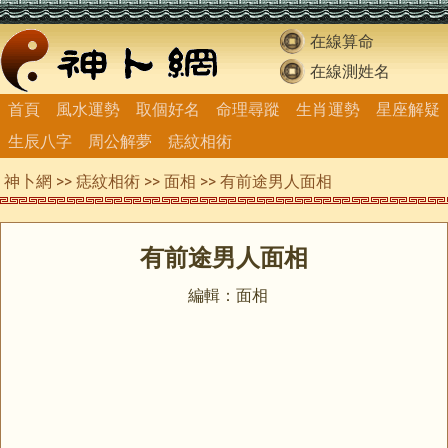
在線算命
在線測姓名
首頁
風水運勢
取個好名
命理尋蹤
生肖運勢
星座解疑
生辰八字
周公解夢
痣紋相術
神卜網
>>
痣紋相術
>>
面相
>> 有前途男人面相
有前途男人面相
編輯：面相