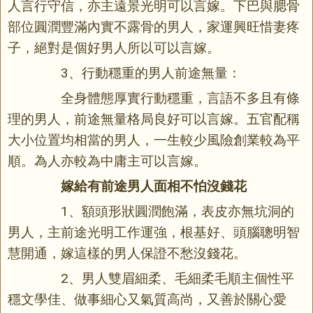
人言行守信，亦主遠景光明可以言嫁。下巴與腮骨
部位圓潤豐滿內實不露骨的男人，家運興旺惜妻疼
子，絕對是個好男人所以可以言嫁。
3、行動穩重的男人前途無量：
全身體態厚實行動穩重，言語不多且有條
理的男人，前途無量格局良好可以言嫁。五官配稱
大小位置均相當的男人，一生較少風險創業較為平
順。為人亦較為中庸主可以言嫁。
嫁給有前途男人面相不怕沒錢花
1、額頭形狀圓潤飽滿，表皮亦無坑洞的
男人，主前途光明工作運強，根基好、頭腦聰明智
慧開通，嫁這樣的男人保證不愁沒錢花。
2、男人雙眉細柔、毛細柔毛順主個性平
穩文學佳、做事細心又氣質高尚，又善於關心愛