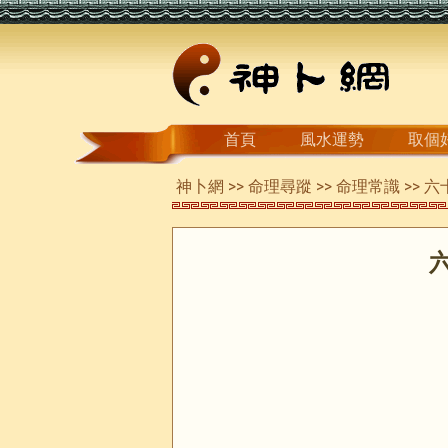
首頁
風水運勢
取個
神卜網
>>
命理尋蹤
>>
命理常識
>> 