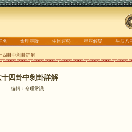
好名
命理尋蹤
生肖運勢
星座解疑
生辰八
六十四卦中剝卦詳解
六十四卦中剝卦詳解
編輯：命理常識