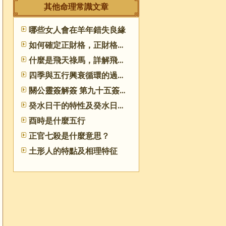
其他命理常識文章
哪些女人會在羊年錯失良緣
如何確定正財格，正財格如何取喜用神
什麼是飛天祿馬，詳解飛天祿馬格
四季與五行興衰循環的過程是怎樣的
關公靈簽解簽 第九十五簽 癸戊 中吉
癸水日干的特性及癸水日主的命理喜忌
酉時是什麼五行
正官七殺是什麼意思？
土形人的特點及相理特征