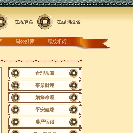
在線算命
在線測姓名
字
周公解夢
痣紋相術
命理常識
事業財運
姻緣命理
平安健康
農歷習俗