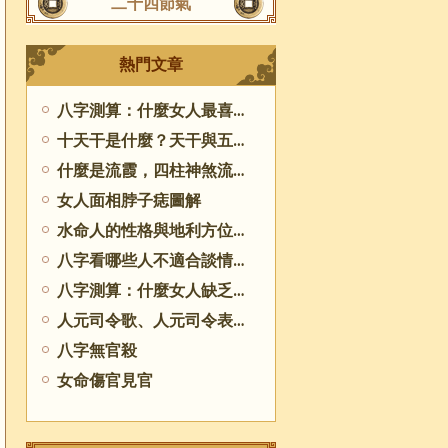
二十四節氣
熱門文章
八字測算：什麼女人最喜歡大叔
十天干是什麼？天干與五行之間的關系
什麼是流霞，四柱神煞流霞之寓意
女人面相脖子痣圖解
水命人的性格與地利方位的選擇
八字看哪些人不適合談情說愛
八字測算：什麼女人缺乏自制力
人元司令歌、人元司令表、月令人元司令秘決
八字無官殺
女命傷官見官