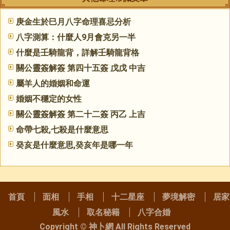
庚金生於巳月八字命理喜忌分析
八字測算：什麼人9月會克另一半
什麼是壬騎龍背，詳解壬騎龍背格
關公靈簽解簽 第四十五簽 戊戊 中吉
屬羊人的婚姻和命運
婚姻不穩定的女性
關公靈簽解簽 第二十二簽 丙乙 上吉
命帶七殺,七殺是什麼意思
癸亥是什麼意思,癸亥年是哪一年
首頁
面相
手相
十二星座
夢境解密
居家
風水
取名秘籍
八字合婚
Copyright ©
神卜網
All Rights Reserved