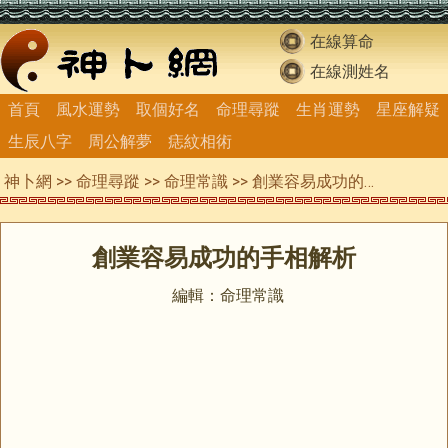
在線算命
在線測姓名
首頁
風水運勢
取個好名
命理尋蹤
生肖運勢
星座解疑
生辰八字
周公解夢
痣紋相術
神卜網
>>
命理尋蹤
>>
命理常識
>> 創業容易成功的手相解析
創業容易成功的手相解析
編輯：命理常識