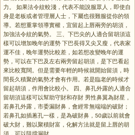
力。 如果法令紋較淺，代表不能說服眾人，即使自
身是老板或者管理層人士，下屬也很難服從你的領
導。若想重掌領導實權，宜留起上唇兩旁的胡須，
加強法令紋的氣勢。 三、下巴尖的人適合留胡須這
樣可以增加晚年的運勢 下巴長得又尖又瘦，代表家
運不佳，晚年運勢比較差，如若想改變晚年的運
勢，可以在下巴及左右兩旁留起胡須，是下巴看起
來比較寬闊。但是需要年輕的時候就開始留須，時
間長久積聚的氣勢才會有作用。若是臨老的時候才
留起胡須，作用會比較小。 四、鼻孔外露的人適合
留胡須這樣可以幫助守財和存財 男性鼻翼為財星，
若鼻孔外露，市委漏財鼻，會經常無端端的破財；
若鼻孔如插蔥孔一樣，是為破財鼻，50歲以前就會
破大財，難以聚積財富，化解方法就是留上唇的胡
須，可以阻擋漏財。