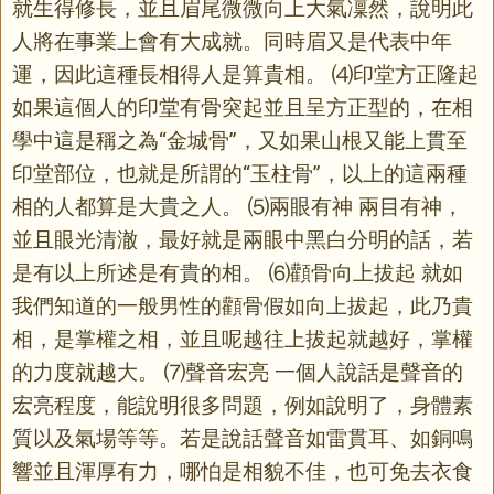
就生得修長，並且眉尾微微向上大氣凜然，說明此
人將在事業上會有大成就。同時眉又是代表中年
運，因此這種長相得人是算貴相。 ⑷印堂方正隆起
如果這個人的印堂有骨突起並且呈方正型的，在相
學中這是稱之為“金城骨”，又如果山根又能上貫至
印堂部位，也就是所謂的“玉柱骨”，以上的這兩種
相的人都算是大貴之人。 ⑸兩眼有神 兩目有神，
並且眼光清澈，最好就是兩眼中黑白分明的話，若
是有以上所述是有貴的相。 ⑹顴骨向上拔起 就如
我們知道的一般男性的顴骨假如向上拔起，此乃貴
相，是掌權之相，並且呢越往上拔起就越好，掌權
的力度就越大。 ⑺聲音宏亮 一個人說話是聲音的
宏亮程度，能說明很多問題，例如說明了，身體素
質以及氣場等等。若是說話聲音如雷貫耳、如銅鳴
響並且渾厚有力，哪怕是相貌不佳，也可免去衣食