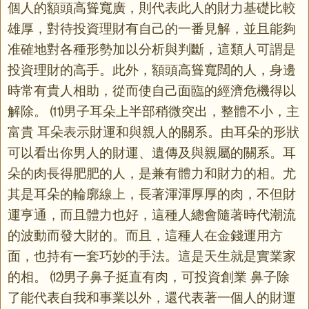
個人的額頭高聳寬廣，則代表此人的財力基礎比較
雄厚，對待投資理財有自己的一番見解，並且能夠
准確地對各種形勢加以分析與判斷，這類人可謂是
投資理財的高手。此外，額頭高聳寬闊的人，身邊
時常有貴人相助，從而使自己面臨的經濟危機得以
解除。 ⑾男子耳朵上半部稍微突出，整體不小，主
富貴 耳朵表示財運和與親人的關系。由耳朵的形狀
可以看出你男人的財運、遺傳及與親屬的關系。耳
朵的肉長得肥肥的人，是兼有體力和財力的相。尤
其是耳朵的輪廓線上，長著渾渾厚厚的肉，不但財
運亨通，而且體力也好，這種人總會隨著時代潮流
的波動而發大財的。而且，這種人在金錢運用方
面，也持有一套巧妙的手法。這是天生就是實業家
的相。 ⑿男子鼻子挺直有肉，可投資創業 鼻子除
了能代表自我和事業以外，還代表著一個人的財運