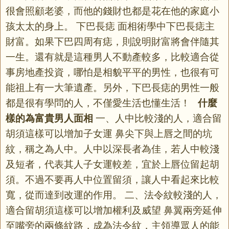
很會照顧老婆，而他的錢財也都是花在他的家庭小
孩太太的身上。 下巴長痣 面相術學中下巴長痣主
財富。如果下巴四周有痣，則說明財富將會伴隨其
一生。還有就是這種男人不動產較多，比較適合從
事房地產投資，哪怕是相貌平平的男性，也很有可
能祖上有一大筆遺產。另外，下巴長痣的男性一般
都是很有學問的人，不僅愛生活也懂生活！
什麼
樣的為富貴男人面相
一、人中比較淺的人，適合留
胡須這樣可以增加子女運 鼻尖下與上唇之間的坑
紋，稱之為人中。人中以深長者為佳，若人中較淺
及短者，代表其人子女運較差，宜於上唇位留起胡
須。不過不要再人中位置留須，讓人中看起來比較
寬，從而達到改運的作用。 二、法令紋較淺的人，
適合留胡須這樣可以增加權利及威望 鼻翼兩旁延伸
至嘴旁的兩條紋路，成為法令紋，主領導眾人的能