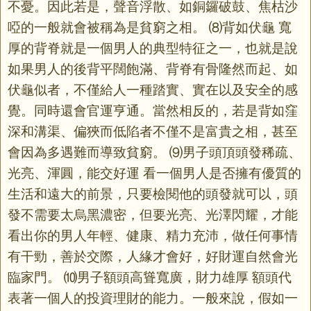
不憂。因此若是，聲音浮散、如銅鑼破鼓、焦枯沙
啞的一般就會被稱為是貧窮之相。 ⑻背如伏龜 寬
厚的背脊就是一個男人的典型特征之一，也就是說
如果男人的後背平闊飽滿、背脊有骨隆然而起、如
伏龜似者，不僅給人一種踏實、實在以及安全的感
覺。同時還會官運亨通。當然相反的，若是背如窪
深和溝渠、偏狹而低陷者不僅不是富貴之相，甚至
會因為多遇難而導致貧窮。 ⑼男子頭頂頭發稀疏、
光亮、渾圓，能交好運 看一個男人是否擁有優質的
生活和遠大的前景，只要檢閱他的頭發就可以，頭
發不需要太烏黑濃密，但要光亮、光澤閃耀，才能
看出你的男人年輕、健康、精力充沛，做任何事情
有干勁，善於交際，人緣才會好，好財運自然會光
臨家門。 ⑽男子額頭高聳寬廣，財力雄厚 額頭代
表著一個人的投資理財的能力。一般來說，假如一