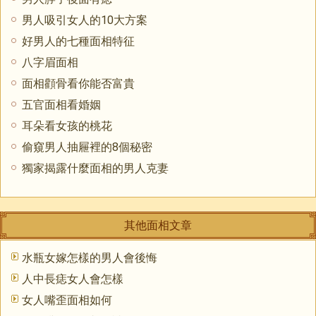
男人吸引女人的10大方案
好男人的七種面相特征
八字眉面相
面相顴骨看你能否富貴
五官面相看婚姻
耳朵看女孩的桃花
偷窺男人抽屜裡的8個秘密
獨家揭露什麼面相的男人克妻
其他面相文章
水瓶女嫁怎樣的男人會後悔
人中長痣女人會怎樣
女人嘴歪面相如何