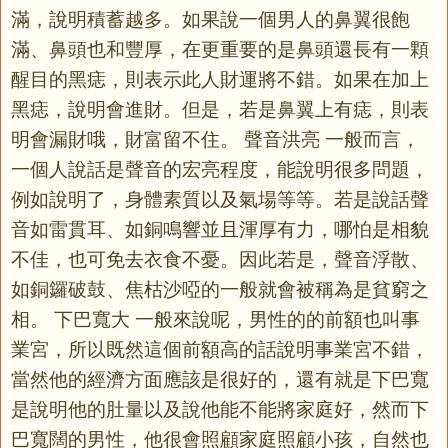
滿，說明積蓄越多。如果說一個男人的鼻翼很飽
滿、鼻頭也和豐厚，在更重要的是鼻頭還長有一顆
醒目的黑痣，則表示此人財運將不錯。如果在加上
黑痣，說明會進財。但是，若是鼻翼上有痣，則表
明會漏財哦，財富留不住。 聲音洪亮 一般而言，
一個人說話是聲音的宏亮程度，能說明很多問題，
例如說明了，身體素質以及氣場等等。若是說話聲
音如雷貫耳、如銅鳴響並且渾厚有力，哪怕是相貌
不佳，也可免去衣食不憂。因此若是，聲音浮散、
如銅鑼破鼓、焦枯沙啞的一般就會被稱為是貧窮之
相。 下巴寬大 一般來說呢，男性的的前額也叫事
業宮，所以既然這個前額高的話說明事業宮不錯，
當然他的經濟方面應該是很好的，還有就是下巴寬
是說明他的肚量以及說他能不能將家庭好，然而下
巴寬闊的男性，他很會照顧家庭照顧小孩，自然也