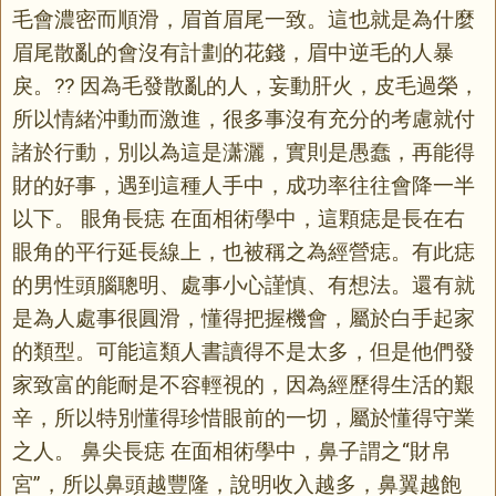
毛會濃密而順滑，眉首眉尾一致。這也就是為什麼
眉尾散亂的會沒有計劃的花錢，眉中逆毛的人暴
戾。?? 因為毛發散亂的人，妄動肝火，皮毛過榮，
所以情緒沖動而激進，很多事沒有充分的考慮就付
諸於行動，別以為這是潇灑，實則是愚蠢，再能得
財的好事，遇到這種人手中，成功率往往會降一半
以下。 眼角長痣 在面相術學中，這顆痣是長在右
眼角的平行延長線上，也被稱之為經營痣。有此痣
的男性頭腦聰明、處事小心謹慎、有想法。還有就
是為人處事很圓滑，懂得把握機會，屬於白手起家
的類型。可能這類人書讀得不是太多，但是他們發
家致富的能耐是不容輕視的，因為經歷得生活的艱
辛，所以特別懂得珍惜眼前的一切，屬於懂得守業
之人。 鼻尖長痣 在面相術學中，鼻子謂之“財帛
宮”，所以鼻頭越豐隆，說明收入越多，鼻翼越飽