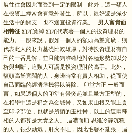
展往往會因此而受到一定的限制。此外，這一類人
在投資上經常會有意外發生，所以，最好還是減少
生活中的開支，也不適宜投資行業。
男人富貴面
相特征
額頭寬綽 額頭代表著一個人的投資理財的
能力。一般來說，假如一個人的額頭高聳寬廣，則
代表此人的財力基礎比較雄厚，對待投資理財有自
己的一番見解，並且能夠准確地對各種形勢加以分
析與判斷，這類人可謂是投資理財的高手。此外，
額頭高聳寬闊的人，身邊時常有貴人相助，從而使
自己面臨的經濟危機得以解除。 印堂方正 一般而
言，如果這個人的印堂有骨突起並且呈方正型的，
在相學中這是稱之為金城骨，又如果山根又能上貫
至印堂部位，也就是所謂的玉柱骨，以上的這兩種
相的人都算是大貴之人。 眉濃而順 思維冷靜沉穩
的人，很少動氣，肝火不旺，因此毛發不亂張，眉