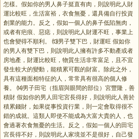
怎樣。假如你的男人鼻子挺直有肉，則說明此人財
運比較旺，生活富裕，衣食無憂，還具備自行投資
創業的能力。反之，假如一個人的鼻子低陷無肉，
或者有疤痕、惡痣，則說明此人財運不旺，事業上
也會變得不順利。 ⒀男子雙下巴，財運旺 假如你
的男人有雙下巴，則說明此人擁有許多不動產或者
房地產，財運比較旺，物質生活非常富足，且不宜
發生較大的變動，能積累可觀的財富。除此之外，
具有這種面相特征的人，常常具有很高的個人修
養。 ⒁男子田宅（指眉與眼間的部位）宮豐隆，善
積財 假如你的男人田宅宮長得好，則說明此人善於
積累錢財，如果從事投資行業，則一定會取得很不
錯的成就。這類人即使不能成為大富大貴的人，也
會過著衣食無憂的生活。反之，假如一個人的田宅
宮長得不好，則說明此人家境並不是很好，自己發