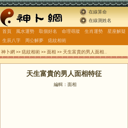
在線算命
在線測姓名
首頁
風水運勢
取個好名
命理尋蹤
生肖運勢
星座解疑
生辰八字
周公解夢
痣紋相術
神卜網
>>
痣紋相術
>>
面相
>> 天生富貴的男人面相特征
天生富貴的男人面相特征
編輯：面相