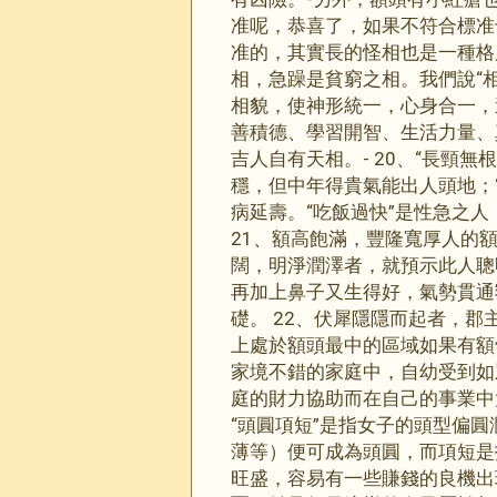
准呢，恭喜了，如果不符合標准
准的，其實長的怪相也是一種格
相，急躁是貧窮之相。我們說“
相貌，使神形統一，心身合一，
善積德、學習開智、生活力量、
吉人自有天相。- 20、“長頸
穩，但中年得貴氣能出人頭地；
病延壽。“吃飯過快”是性急之人
21、額高飽滿，豐隆寬厚人的
闊，明淨潤澤者，就預示此人聰
再加上鼻子又生得好，氣勢貫通
礎。 22、伏犀隱隱而起者，郡
上處於額頭最中的區域如果有額
家境不錯的家庭中，自幼受到如
庭的財力協助而在自己的事業中
“頭圓項短”是指女子的頭型偏
薄等）便可成為頭圓，而項短是
旺盛，容易有一些賺錢的良機出