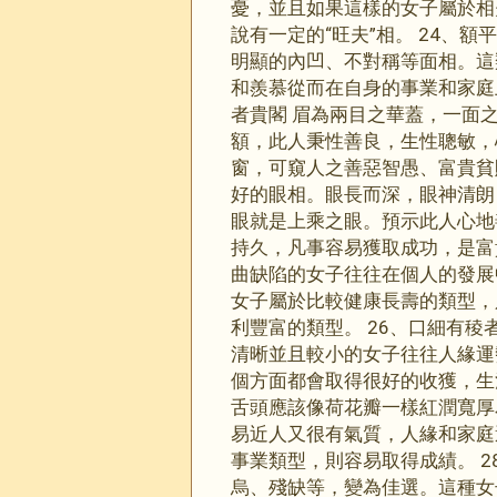
憂，並且如果這樣的女子屬於相
說有一定的“旺夫”相。 24、
明顯的內凹、不對稱等面相。這
和羨慕從而在自身的事業和家庭
者貴閣 眉為兩目之華蓋，一面
額，此人秉性善良，生性聰敏，
窗，可窺人之善惡智愚、富貴貧
好的眼相。眼長而深，眼神清朗
眼就是上乘之眼。預示此人心地
持久，凡事容易獲取成功，是富
曲缺陷的女子往往在個人的發展
女子屬於比較健康長壽的類型，
利豐富的類型。 26、口細有
清晰並且較小的女子往往人緣運
個方面都會取得很好的收獲，生
舌頭應該像荷花瓣一樣紅潤寬厚
易近人又很有氣質，人緣和家庭
事業類型，則容易取得成績。 
烏、殘缺等，變為佳選。這種女