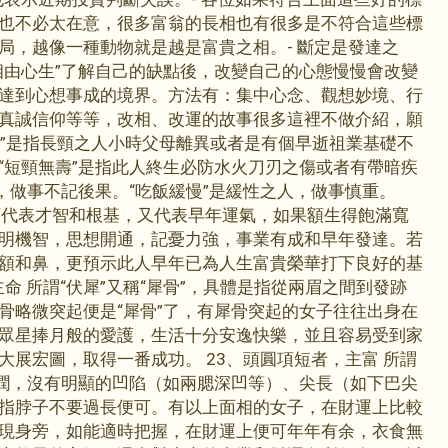
也不必太在意，很多富翁的長相也有很多是不符合這些標
局，越像一種動物就是越是富貴之相。- 斷定是發達之
相由心生”了解自己的缺點後，改變自己的心態慢慢會改變
達到心想事成的境界。方法有：集中心念、觀想妙境、行
真誠信仰等等，改相、改運的故事很多這裡不做介紹，願
無根”是指長頸之人小時父母離異或者是有個早逝祖業基礎不
“短頸無壽”是指此人終生必防水火刀刃之傷或者有帶暗疾
，做事不記後果。“吃飯緩慢”是緩性之人，做事慎重。
額代表才智和根基，又代表早年運氣，如果額生得飽滿寬
明機智，思想開通，記憂力強，事業有成和早年發達。若
額和鼻，更預示此人早年已為人生富貴榮華打下良好的基
主命 所謂“伏犀”又稱“犀骨”，具體是指從兩眉之間到發跡
骨略微突起便是“犀骨”了，有犀骨突起的女子往往出身在
眾星捧月般的愛護，生活十分安逸快樂，並且容易受到家
大展宏圖，取得一番成功。 23、頭圓項短者，主富 所謂
圓潤，沒有明顯的凹陷（如兩腮深凹等）、尖長（如下巴尖
指脖子不要過長便可。有以上面相的女子，在財運上比較
現身旁，如能適時把握，在財運上便可年年有余，衣食無