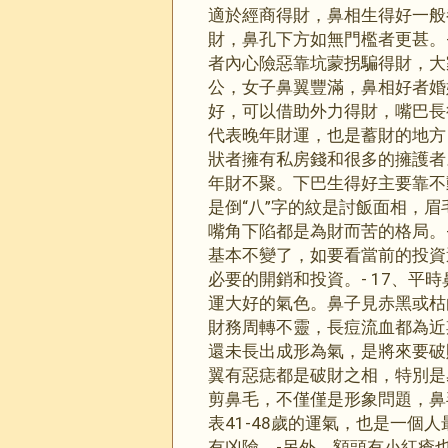
適於經商得財，鼻相生得好一般
財，鼻孔下方如無門檻者更甚。
者內心險惡靠坑蒙拐騙得財，大家
公，女子鼻翼豐滿，鼻相好者婚
好，可以借助外力得財，嘴巴長
代表晚年財運，也是蓄財的地方
狀者擁有私房錢和很多的擁護者
年財不聚。下巴生得好主要靠不
是倒“八”字的紋是討飯面相，
嘴角下陷都是為財而苦的格局。
基本不變了，如要看當前的投資
必要的開銷和投資。- 17、
運大好的氣色。鼻子見赤黑或枯
財務周轉不靈，長痘流血都為近
還未長出成形為氣，是將來要破
翼有惡痣都是破財之相，特別是
剪鼻毛，不僅僅是形象問題，鼻
表41-48歲的運氣，也是一個
有凶險。-另外，額頭有小紅瘡