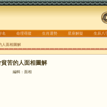
好名
命理尋蹤
生肖運勢
星座解疑
生辰八
苦的人面相圖解
會貧苦的人面相圖解
編輯：面相