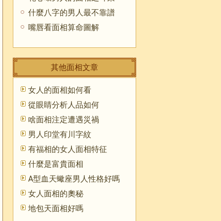
什麼八字的男人最不靠譜
嘴唇看面相算命圖解
其他面相文章
女人的面相如何看
從眼睛分析人品如何
啥面相注定遭遇災禍
男人印堂有川字紋
有福相的女人面相特征
什麼是富貴面相
A型血天蠍座男人性格好嗎
女人面相的奧秘
地包天面相好嗎