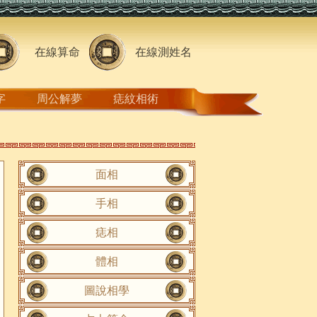
在線算命
在線測姓名
字
周公解夢
痣紋相術
面相
手相
痣相
體相
圖說相學