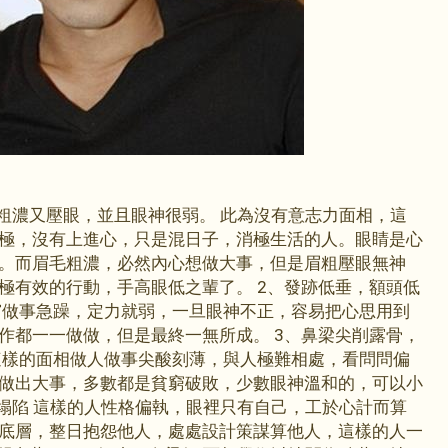
粗濃又壓眼，並且眼神很弱。 此為沒有意志力面相，這
極，沒有上進心，只是混日子，消極生活的人。眼睛是心
。而眉毛粗濃，必然內心想做大事，但是眉粗壓眼無神
極有效的行動，手高眼低之輩了。 2、發跡低垂，額頭低
窄做事急躁，定力就弱，一旦眼神不正，容易把心思用到
作都一一做做，但是最終一無所成。 3、鼻梁尖削露骨，
這樣的面相做人做事尖酸刻薄，與人極難相處，看問問偏
做出大事，多數都是貧窮破敗，少數眼神溫和的，可以小
骨塌陷 這樣的人性格偏執，眼裡只有自己，工於心計而算
底層，整日抱怨他人，處處設計策謀算他人，這樣的人一