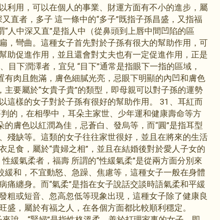
以利用，可以在個人的事業、財運方面有不小的進步，屬
深又直者，多子 這一條中的“多子”既指子孫昌盛，又指福
謂“人中深又直”是指人中（從鼻頭到上唇中間凹陷的區
扁，彎曲。這種女子首先對於子孫有很大的幫助作用，可
幫助促進作用，並且還會對丈夫也有一定促進作用，正是
30、目下潤澤者，宜兒 “目下”通常是指眼下一指的區域，
位置有肉且飽滿，膚色細膩光亮，忌眼下明顯的內凹和膚色
，主要屬於“女貴子貴”的類型，即母親可以對子孫的運勢
以這樣的女子對於子孫有很好的幫助作用。 31、耳紅而
評判的，在相學中，耳朵主家世、少年運和健康壽命等方
朵的膚色以紅潤為佳，忌蒼白、發烏等，而“圓”是指耳型
、殘缺等。這類的女子往往家世很好，並且在將來的生活
衣足食，屬於“貴婦之相”，並且在結婚後對於愛人子女的
、性緩氣柔者，福壽 所謂的“性緩氣柔”是從兩方面分別來
比較緩和，不宜動怒、急躁、焦慮等，這種女子一般在身體
病痛纏身。而“氣柔”是指在女子說話交談時語氣柔和平緩
發粗或短音、忽高忽低等現象出現，這種女子除了健康良
旺盛，屬於有福之人，在各個方面都比較順利穩定。
子來說，“賢婦”是指性格溫柔、善於打理家事的女子，即