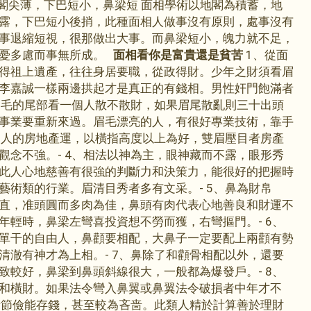
地閣尖薄，下巴短小，鼻梁短 面相學術以地閣為積蓄，地
露，下巴短小後捎，此種面相人做事沒有原則，處事沒有
事退縮短視，很那做出大事。而鼻梁短小，魄力就不足，
多憂多慮而事無所成。
面相看你是富貴還是貧苦
1、從面
得祖上遺產，往往身居要職，從政得財。少年之財須看眉
李嘉誠一樣兩邊拱起才是真正的有錢相。男性奸門飽滿者
、眉毛的尾部看一個人散不散財，如果眉尾散亂則三十出頭
事業要重新來過。眉毛漂亮的人，有很好專業技術，靠手
一個人的房地產運，以橫指高度以上為好，雙眉壓目者房產
觀念不強。- 4、相法以神為主，眼神藏而不露，眼形秀
此人心地慈善有很強的判斷力和決策力，能很好的把握時
藝術類的行業。眉清目秀者多有文采。- 5、鼻為財帛
直，准頭圓而多肉為佳，鼻頭有肉代表心地善良和財運不
年輕時，鼻梁左彎喜投資想不勞而獲，右彎摳門。- 6、
單干的自由人，鼻顴要相配，大鼻子一定要配上兩顴有勢
清澈有神才為上相。- 7、鼻除了和顴骨相配以外，還要
致較好，鼻梁到鼻頭斜線很大，一般都為爆發戶。- 8、
和橫財。如果法令彎入鼻翼或鼻翼法令破損者中年才不
垂者節儉能存錢，甚至較為吝啬。此類人精於計算善於理財