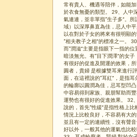
常有貴人、機遇等陪伴，如能加
於衣食無憂的類型。 29、人中
氣連連，並非單指“生子多”。所
域）以深厚鼻直為佳，忌人中平
以在對於子女的將來有很明顯的
“相夫教子之相”的標准之一。 
而“潤滋”主要是指眼下一指的
暗淡無光。有“目下潤澤”的女子
有很好的促進及開運的效果，所
圓者，貴婦 是根據雙耳來進行
面，在這裡說的“耳紅”，是指耳
的輪廓以圓潤為佳，忌耳型凹凸
中容易得到家族、親朋幫助而豐
運勢也有很好的促進效果。 32
說的，首先“性緩”是指性格上
情況上比較良好，不容易有大的
並且有一定的連續性，沒有聲音
好以外，一般其他的運氣也比較
33、耳成輪廓者，賢婦 對於女