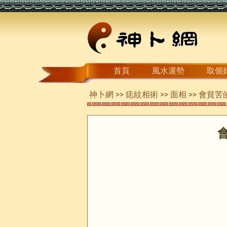
首頁
風水運勢
取個
神卜網
>>
痣紋相術
>>
面相
>> 會貧