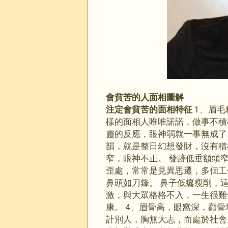
會貧苦的人面相圖解
注定會貧苦的面相特征
1、眉毛
樣的面相人唯唯諾諾，做事不積
靈的反應，眼神弱就一事無成了
韻，就是整日幻想發財，沒有積
窄，眼神不正。 發跡低垂額頭
歪處，常常是見異思遷，多個工
鼻頭如刀鋒。 鼻子低癟瘦削，
激，與大眾格格不入，一生很難
康。 4、眉骨高，眼窩深，顴
計別人，胸無大志，而處於社會