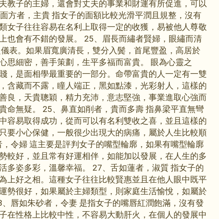
夫教子的主婦，還會對丈夫的事業和財運有所促進，可以
額平面方者，主貴 指女子的面額比較光滑平潤且規整，沒有
類女子往往容易在名利上取得一定的收獲，易被他人尊敬
上也會有不錯的發展。 25、眉長而繡者賢婦，眼繡而清
之儀表。如果眉寬廣清長，雙分入鬓，首尾豐盈，高居於
心思細密，善手策劃，生平多福而富貴。 眼為心靈之
賤，是面相學最重要的一部分。命帶富貴的人一定有一雙
，含藏而不露，瞳人端正，黑如點漆，光彩射人，這樣的
善良，天貴聰穎，精力充沛，意志堅強，事業進取心強而
貴命無疑。 25、鼻直如削者，貴而多壽 指鼻梁平直無彎
中容易取得成功，從而可以有名利雙收之喜，並且這樣的
只要小心保健，一般很少出現大的病痛，屬於人生比較順
稜者，令婦 這主要是評判女子的嘴型輪廓，如果有嘴型輪廓
勢較好，並且常有好運相伴，如能加以發展，在人生的多
活多姿多彩，溫馨幸福。 27、舌如蓮者，淑質 指女子的
為上好之相。這種女子往往比較賢惠並且在他人眼中既平
運勢很好，如果屬於主婦類型，則家庭生活愉悅，如屬於
28、唇如朱砂者，令妻 是指女子的嘴唇紅潤飽滿，沒有發
子在性格上比較中性，不容易大動肝火，在個人的發展中