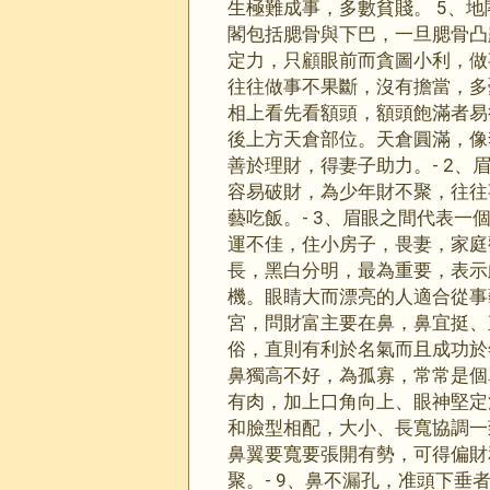
生極難成事，多數貧賤。 5、
閣包括腮骨與下巴，一旦腮骨凸
定力，只顧眼前而貪圖小利，做
往往做事不果斷，沒有擔當，
相上看先看額頭，額頭飽滿者易
後上方天倉部位。天倉圓滿，像
善於理財，得妻子助力。- 2
容易破財，為少年財不聚，往往
藝吃飯。- 3、眉眼之間代表
運不佳，住小房子，畏妻，家庭
長，黑白分明，最為重要，表示
機。眼睛大而漂亮的人適合從事
宮，問財富主要在鼻，鼻宜挺、
俗，直則有利於名氣而且成功於
鼻獨高不好，為孤寡，常常是個
有肉，加上口角向上、眼神堅定
和臉型相配，大小、長寬協調一
鼻翼要寬要張開有勢，可得偏財
聚。- 9、鼻不漏孔，准頭下