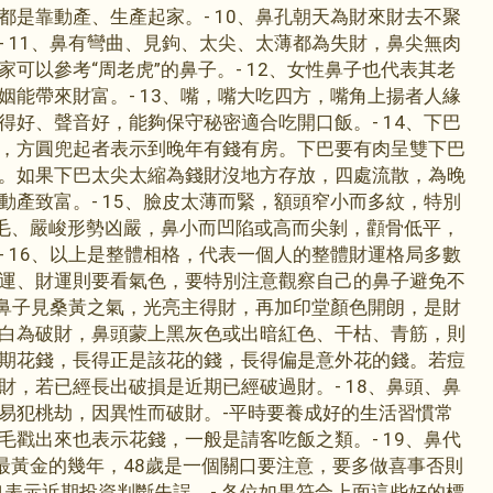
都是靠動產、生產起家。- 10、鼻孔朝天為財來財去不聚
- 11、鼻有彎曲、見鉤、太尖、太薄都為失財，鼻尖無肉
可以參考“周老虎”的鼻子。- 12、女性鼻子也代表其老
姻能帶來財富。- 13、嘴，嘴大吃四方，嘴角上揚者人緣
得好、聲音好，能夠保守秘密適合吃開口飯。- 14、下巴
，方圓兜起者表示到晚年有錢有房。下巴要有肉呈雙下巴
。如果下巴太尖太縮為錢財沒地方存放，四處流散，為晚
動產致富。- 15、臉皮太薄而緊，額頭窄小而多紋，特別
眉毛、嚴峻形勢凶嚴，鼻小而凹陷或高而尖剝，顴骨低平，
- 16、以上是整體相格，代表一個人的整體財運格局多數
運、財運則要看氣色，要特別注意觀察自己的鼻子避免不
平時鼻子見桑黃之氣，光亮主得財，再加印堂顏色開朗，是財
白為破財，鼻頭蒙上黑灰色或出暗紅色、干枯、青筋，則
期花錢，長得正是該花的錢，長得偏是意外花的錢。若痘
財，若已經長出破損是近期已經破過財。- 18、鼻頭、鼻
易犯桃劫，因異性而破財。-平時要養成好的生活習慣常
毛戳出來也表示花錢，一般是請客吃飯之類。- 19、鼻代
人最黃金的幾年，48歲是一個關口要注意，要多做喜事否則
也表示近期投資判斷失誤。- 各位如果符合上面這些好的標