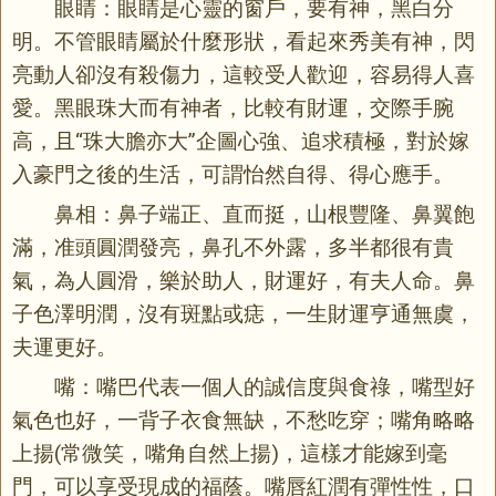
眼睛：眼睛是心靈的窗戶，要有神，黑白分
明。不管眼睛屬於什麼形狀，看起來秀美有神，閃
亮動人卻沒有殺傷力，這較受人歡迎，容易得人喜
愛。黑眼珠大而有神者，比較有財運，交際手腕
高，且“珠大膽亦大”企圖心強、追求積極，對於嫁
入豪門之後的生活，可謂怡然自得、得心應手。
鼻相：鼻子端正、直而挺，山根豐隆、鼻翼飽
滿，准頭圓潤發亮，鼻孔不外露，多半都很有貴
氣，為人圓滑，樂於助人，財運好，有夫人命。鼻
子色澤明潤，沒有斑點或痣，一生財運亨通無虞，
夫運更好。
嘴：嘴巴代表一個人的誠信度與食祿，嘴型好
氣色也好，一背子衣食無缺，不愁吃穿；嘴角略略
上揚(常微笑，嘴角自然上揚)，這樣才能嫁到毫
門，可以享受現成的福蔭。嘴唇紅潤有彈性性，口