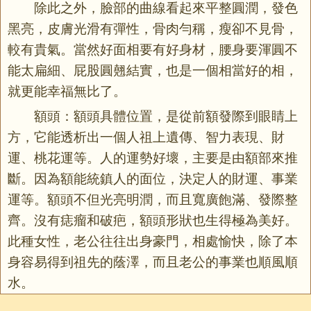
除此之外，臉部的曲線看起來平整圓潤，發色
黑亮，皮膚光滑有彈性，骨肉勻稱，瘦卻不見骨，
較有貴氣。當然好面相要有好身材，腰身要渾圓不
能太扁細、屁股圓翹結實，也是一個相當好的相，
就更能幸福無比了。
額頭：額頭具體位置，是從前額發際到眼睛上
方，它能透析出一個人祖上遺傳、智力表現、財
運、桃花運等。人的運勢好壞，主要是由額部來推
斷。因為額能統鎮人的面位，決定人的財運、事業
運等。額頭不但光亮明潤，而且寬廣飽滿、發際整
齊。沒有痣瘤和破疤，額頭形狀也生得極為美好。
此種女性，老公往往出身豪門，相處愉快，除了本
身容易得到祖先的蔭澤，而且老公的事業也順風順
水。