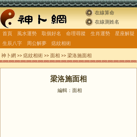
在線算命
在線測姓名
首頁
風水運勢
取個好名
命理尋蹤
生肖運勢
星座解疑
生辰八字
周公解夢
痣紋相術
神卜網
>>
痣紋相術
>>
面相
>> 梁洛施面相
梁洛施面相
編輯：面相