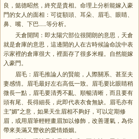
良，懿德昭然，終究是貴相。命理上分析能嫁入豪
門的女人的面相：可從額頭、耳朵、眉毛、眼睛、
鼻、嘴、下巴……等分析。
天倉開闊：即太陽穴部位很開朗的意思，天倉
就是倉庫的意思，這邊開的人在古時候論命說中表
示家裡的倉庫很大，裡面存了很多米糧。自然能嫁
入豪門。
眉毛：眉毛推論人的賢能，人際關系、甚至夫
妻感情。眉毛最好左右高低一致。眉毛要比眼睛稍
微長一點，眉毛要清秀不亂、順暢清晰，而且要有
頭有尾、長得細長，此即代表衣食無缺。眉毛亦有
主“媚”之意，如果天生眉相不夠好，可以定期修
眉，或用眉筆輕輕畫眉加以修飾，改善運氣，為你
帶來美滿又豐收的愛情婚姻。