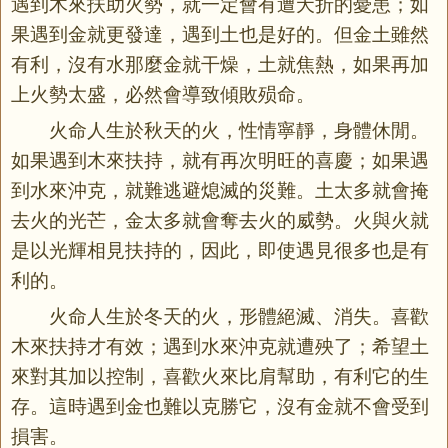
遇到木來扶助火勢，就一定會有遭夭折的憂患；如
果遇到金就更發達，遇到土也是好的。但金土雖然
有利，沒有水那麼金就干燥，土就焦熱，如果再加
上火勢太盛，必然會導致傾敗殒命。
火命人生於秋天的火，性情寧靜，身體休閒。
如果遇到木來扶持，就有再次明旺的喜慶；如果遇
到水來沖克，就難逃避熄滅的災難。土太多就會掩
去火的光芒，金太多就會奪去火的威勢。火與火就
是以光輝相見扶持的，因此，即使遇見很多也是有
利的。
火命人生於冬天的火，形體絕滅、消失。喜歡
木來扶持才有效；遇到水來沖克就遭殃了；希望土
來對其加以控制，喜歡火來比肩幫助，有利它的生
存。這時遇到金也難以克勝它，沒有金就不會受到
損害。