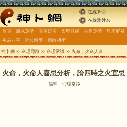
在線算命
在線測姓名
首頁
風水運勢
取個好名
命理尋蹤
生肖運勢
星座解疑
生辰八字
周公解夢
痣紋相術
神卜網
>>
命理尋蹤
>>
命理常識
>> 火命，火命人喜忌分析，論四時之火宜忌
火命，火命人喜忌分析，論四時之火宜忌
編輯：命理常識