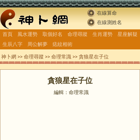
在線算命
在線測姓名
首頁
風水運勢
取個好名
命理尋蹤
生肖運勢
星座解疑
生辰八字
周公解夢
痣紋相術
神卜網
>>
命理尋蹤
>>
命理常識
>> 貪狼星在子位
貪狼星在子位
編輯：命理常識