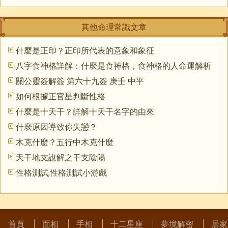
其他命理常識文章
什麼是正印？正印所代表的意象和象征
八字食神格詳解：什麼是食神格，食神格的人命運解析
關公靈簽解簽 第六十九簽 庚壬 中平
如何根據正官星判斷性格
什麼是十天干？詳解十天干名字的由來
什麼原因導致你失戀？
木克什麼？五行中木克什麼
天干地支說解之干支陰陽
性格測試,性格測試小游戲
首頁
面相
手相
十二星座
夢境解密
居家